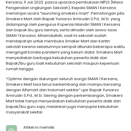
Kersana, 11 Juli 2022 pasca upacara pembukaan MPLS (Masa
Pengenalan Lingkungan Sekolah), Kepala SMAN 1 Kersana
memimpin acara “launching smakers mart”. Pemotongan pita
Smakers Mart oleh Bapak Yuniarso Amirudin S.Pd., M.Si. yang
didampingi oleh pengurus Koperasi Mandiri SMAN 1 Kersana
dan bapak ibu guru lainnya, serta dihadiri oleh siswa-siswi
SMAN 1 Kersana. Alhamdulilah, saat ini sekolah sudah
mendapat ijin untuk membuka Smaker Mart dan kantin
sekolah karena sebelumnya sempat ditunda beberapa waktu
mengingat kondisi pandemi yang belum stabil. Smakers Mart
menyediakan berbagai kebutuhan peserta didik dan
Bapak/Ibu guru baik kebutuhan sekolah maupun keperluan
rumah tangga.
“Optimis dengan dukungan seluruh warga SMAN 1 Kersana,
Smakers Mart bisa terus berkembang dan mampu bersaing
dengan Alfamart dan Indomart sekitar” ujar Bapak Yuniarso
Amirudin S.Pd., M.Si. Seiring dengan perkembangan, Smakers
Mart tidak hanya menyediakan kebutuhan peserta didik dan
bapak/ibu guru saja, melainkan juga menyuplai kebutuhan
masyarakat sekitar.
Artikel ini memiliki