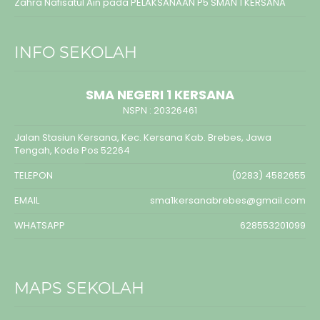
Zahra Nafisatul Ain
pada
PELAKSANAAN P5 SMAN 1 KERSANA
INFO SEKOLAH
SMA NEGERI 1 KERSANA
NSPN :
20326461
Jalan Stasiun Kersana, Kec. Kersana Kab. Brebes, Jawa
Tengah, Kode Pos 52264
TELEPON
(0283) 4582655
EMAIL
sma1kersanabrebes@gmail.com
WHATSAPP
628553201099
MAPS SEKOLAH