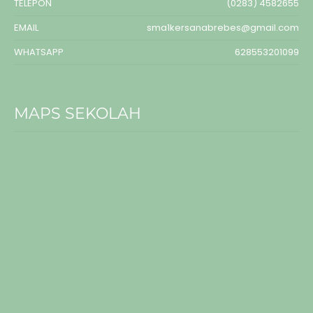
TELEPON
(0283) 4582655
EMAIL
sma1kersanabrebes@gmail.com
WHATSAPP
628553201099
MAPS SEKOLAH