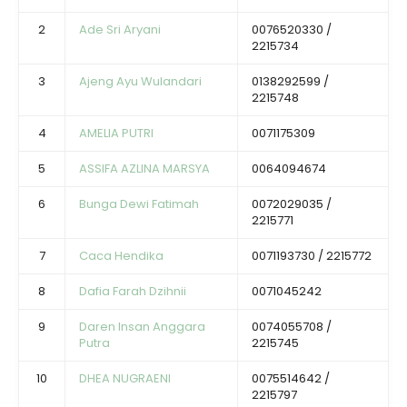
2
Ade Sri Aryani
0076520330 /
2215734
3
Ajeng Ayu Wulandari
0138292599 /
2215748
4
AMELIA PUTRI
0071175309
5
ASSIFA AZLINA MARSYA
0064094674
6
Bunga Dewi Fatimah
0072029035 /
2215771
7
Caca Hendika
0071193730 / 2215772
8
Dafia Farah Dzihnii
0071045242
9
Daren Insan Anggara
0074055708 /
Putra
2215745
10
DHEA NUGRAENI
0075514642 /
2215797