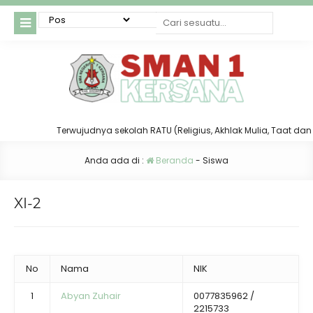
Terwujudnya sekolah RATU (Religius, Akhlak Mulia, Taat dan Tert
Anda ada di :
Beranda
-
Siswa
XI-2
No
Nama
NIK
1
Abyan Zuhair
0077835962 /
2215733