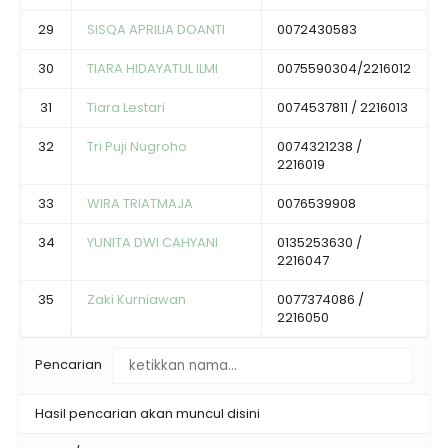
29
SISQA APRILIA DOANTI
0072430583
30
TIARA HIDAYATUL ILMI
0075590304/2216012
31
Tiara Lestari
0074537811 / 2216013
32
Tri Puji Nugroho
0074321238 /
2216019
33
WIRA TRIATMAJA
0076539908
34
YUNITA DWI CAHYANI
0135253630 /
2216047
35
Zaki Kurniawan
0077374086 /
2216050
Pencarian
Hasil pencarian akan muncul disini