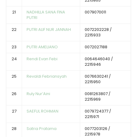
2215865
21
NADHILLA SANA FINA
0079070011
PUTRI
22
PUTRI ALIF NUR JANNAH
0072202228 /
2215933
23
PUTRI AMELIANO
0072027188
24
Rendi Evan Febi
0064646040 /
2215946
25
Revaldi Febriansyah
0076630241 /
2215950
26
Ruly Nur’Aini
0081263807 /
2215969
27
SAEFUL ROHMAN
0079724377 /
2215971
28
Satria Pratama
0077203126 /
2215978