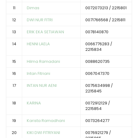
11
Dimas
0072073213 / 2215801
12
DWI NUR FITRI
0071766568 / 2215811
13
ERIK EKA SETIAWAN
0078140870
14
HENNI LAELA
0066776283 /
2215834
15
Hilma Ramadani
0088620735
16
Intan Fitriani
0067047370
17
INTAN NUR AENI
0075634998 /
2215845
18
KARINA
0072912129 /
2215854
19
Karista Ramadhani
0073264277
20
KIKI DWI FITRIYANI
0076921279 /