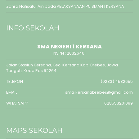
Zahra Nafisatul Ain
pada
PELAKSANAAN P5 SMAN 1 KERSANA
INFO SEKOLAH
SMA NEGERI 1 KERSANA
NSPN :
20326461
Jalan Stasiun Kersana, Kec. Kersana Kab. Brebes, Jawa
Tengah, Kode Pos 52264
TELEPON
(0283) 4582655
EMAIL
sma1kersanabrebes@gmail.com
WHATSAPP
628553201099
MAPS SEKOLAH