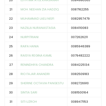
20
LUTFI MIR’ATUL KHASANAH
0084990565
21
MOH. NEEHAN ZIA HADZIQ
0087162255
22
MUHAMMAD LAELI NISFI
0082957479
23
NAZILLA NURANASTASIA
0084110083
24
NURPITRIANI
0072626211
25
RAIFA HANIA
0085946389
26
RAISYA REGINA KAMIL
0079482222
27
RENINDHIYA CHANDRA
0084225134
28
RIO FAJAR ANANDRI
0082509183
29
SHERINE OCTAVIA PANGESTU
0082726910
30
SINTIA SARI
0081500164
31
SITI UZROH
0089471153