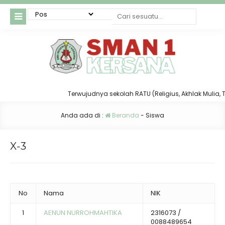
Terwujudnya sekolah RATU (Religius, Akhlak Mulia, Taat
Anda ada di :
Beranda
-
Siswa
X-3
No
Nama
NIK
1
AENUN NURROHMAHTIKA
2316073 /
0088489654