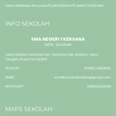
Zahra Nafisatul Ain
pada
PELAKSANAAN P5 SMAN 1 KERSANA
INFO SEKOLAH
SMA NEGERI 1 KERSANA
NSPN :
20326461
Jalan Stasiun Kersana, Kec. Kersana Kab. Brebes, Jawa
Tengah, Kode Pos 52264
TELEPON
(0283) 4582655
EMAIL
sma1kersanabrebes@gmail.com
WHATSAPP
628553201099
MAPS SEKOLAH