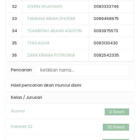
32
SYERIN WIJAYANTI
0083333746
33
TAMAAM AIMAN ZHOFAR
0089468975
34
TSAABITAH JIILAAN AGUSTIN
0093975573
35
TYAS ALIVIA
0083130430
36
ZARA KIRANA PUTRI DIKA
0082542335
Pencarian
Hasil pencarian akan muncul disini
Kelas / Jurusan
Alumni
0 Siswa
Kabinet 22
32 Siswa