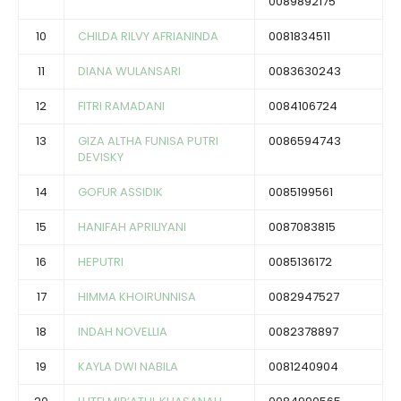
0089892175
10
CHILDA RILVY AFRIANINDA
0081834511
11
DIANA WULANSARI
0083630243
12
FITRI RAMADANI
0084106724
13
GIZA ALTHA FUNISA PUTRI
0086594743
DEVISKY
14
GOFUR ASSIDIK
0085199561
15
HANIFAH APRILIYANI
0087083815
16
HEPUTRI
0085136172
17
HIMMA KHOIRUNNISA
0082947527
18
INDAH NOVELLIA
0082378897
19
KAYLA DWI NABILA
0081240904