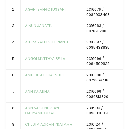
2
AGHNI ZAHROTUSSANI
2316076 /
0082903468
3
AINUN JANATIN
2316083 /
0076787001
4
ALFIRA ZAHRA FEBRIANTI
2316087 /
0085433935
5
ANGGI SINTTHYA BELLA
2316096 /
0084502638
6
ANIN DITA BELIA PUTRI
2316098 /
0072868416
7
ANNISA ALIFIA
2316099 /
0086813320
8
ANNISA GENDIS AYU
2316100 /
CAHYANINGTYAS
0093336051
9
CHESTA ADRIAN PRATAMA
2316124 /