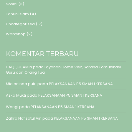
Sosial
(3)
Tahun Islam
(4)
Uncategorized
(17)
Workshop
(2)
KOMENTAR TERBARU
HAQQUL AMIN
pada
Layanan Home Visit, Sarana Komunikasi
Guru dan Orang Tua
Mia aninda putri
pada
PELAKSANAAN P5 SMAN 1 KERSANA
Azka Mukti
pada
PELAKSANAAN P5 SMAN 1 KERSANA
Wangi
pada
PELAKSANAAN P5 SMAN 1 KERSANA
Zahra Nafisatul Ain
pada
PELAKSANAAN P5 SMAN 1 KERSANA