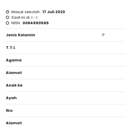
Masuk sekolah :
17 Juli 2023
Saat ini di
X-3
NISN :
0084990565
Jenis Kelamin
P
T.T.L
Agama
Alamat
Anak ke
Ayah
Ibu
Alamat