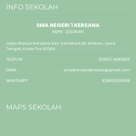
INFO SEKOLAH
SMA NEGERI 1 KERSANA
NSPN :
20326461
Jalan Stasiun Kersana, Kec. Kersana Kab. Brebes, Jawa
Tengah, Kode Pos 52264
TELEPON
(0283) 4582655
EMAIL
sma1kersanabrebes@gmail.com
WHATSAPP
628553201099
MAPS SEKOLAH