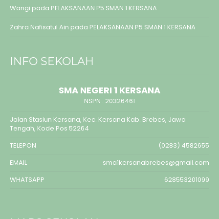
Wangi
pada
PELAKSANAAN P5 SMAN 1 KERSANA
Zahra Nafisatul Ain
pada
PELAKSANAAN P5 SMAN 1 KERSANA
INFO SEKOLAH
SMA NEGERI 1 KERSANA
NSPN :
20326461
Jalan Stasiun Kersana, Kec. Kersana Kab. Brebes, Jawa
Tengah, Kode Pos 52264
TELEPON
(0283) 4582655
EMAIL
sma1kersanabrebes@gmail.com
WHATSAPP
628553201099