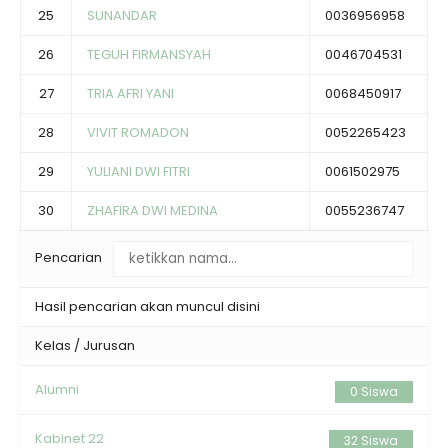
25
SUNANDAR
0036956958
26
TEGUH FIRMANSYAH
0046704531
27
TRIA AFRI YANI
0068450917
28
VIVIT ROMADON
0052265423
29
YULIANI DWI FITRI
0061502975
30
ZHAFIRA DWI MEDINA
0055236747
Pencarian
Hasil pencarian akan muncul disini
Kelas / Jurusan
Alumni
0 Siswa
Kabinet 22
32 Siswa