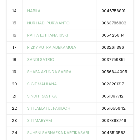
14
NABILA
0046756891
15
NUR HADI PURWANTO
0063786802
16
RAFFA LUTFIANA RISKI
0054256114
17
RIZKY PUTRA ADEKAMULA
0032611396
18
SANDI SATRIO
0037759851
19
SHAFA AYUNDA SAFIRA
0056644095
20
SIGIT MAULANA
0023201317
21
SINDI PRASTIKA
0051397712
22
SITI LAELATUL FARIDOH
0051655642
23
SITI MARYAM
0037898749
24
SUHENI SABNAEKA KARTIKASARI
0043513583