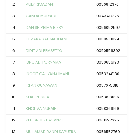
2
AULY RIMADANI
0056812370
3
CANDA MULYADI
0043417375
4
DANISH PRIMA RIZKY
0056052597
5
DEVARA RAHMADHANI
0050513324
6
DIDIT ADI PRASETYO
0050559392
7
IBNU ADI PURNAMA
3050656193
8
INGGIT CAHYANA IMANI
0053248180
9
IRFAN GUNAWAN
0057075318
10
KHAERUNISA
0053818096
11
KHOLIVA NURAINI
0058369169
12
KHUSNUL KHASANAH
0061622325
13
MUHAMAD RANDI SAPUTRA
0058552769