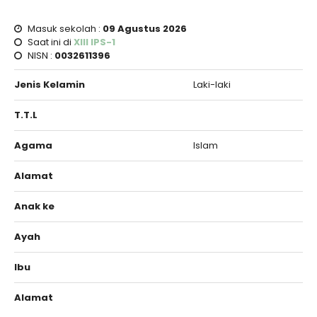
Masuk sekolah :
09 Agustus 2026
Saat ini di
XIII IPS-1
NISN :
0032611396
Jenis Kelamin
Laki-laki
T.T.L
Agama
Islam
Alamat
Anak ke
Ayah
Ibu
Alamat