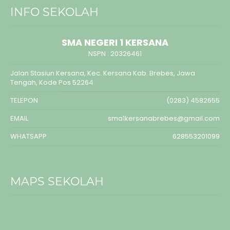
INFO SEKOLAH
SMA NEGERI 1 KERSANA
NSPN :
20326461
Jalan Stasiun Kersana, Kec. Kersana Kab. Brebes, Jawa
Tengah, Kode Pos 52264
TELEPON
(0283) 4582655
EMAIL
sma1kersanabrebes@gmail.com
WHATSAPP
628553201099
MAPS SEKOLAH