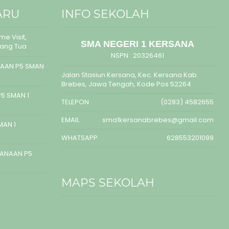
ARU
INFO SEKOLAH
e Visit,
SMA NEGERI 1 KERSANA
rang Tua
NSPN :
20326461
AAN P5 SMAN
Jalan Stasiun Kersana, Kec. Kersana Kab.
Brebes, Jawa Tengah, Kode Pos 52264
5 SMAN 1
TELEPON
(0283) 4582655
EMAIL
sma1kersanabrebes@gmail.com
MAN 1
WHATSAPP
628553201099
SANAAN P5
MAPS SEKOLAH