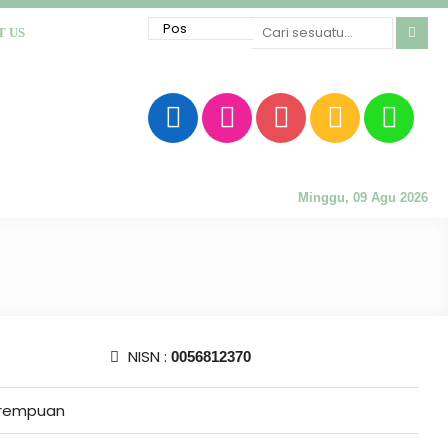
T US
Minggu, 09 Agu 2026
NISN :
0056812370
rempuan