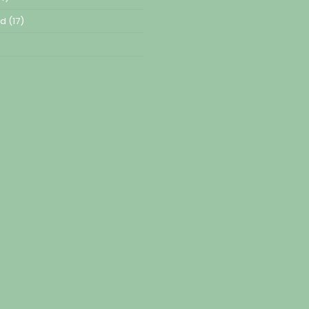
ed
(17)
)