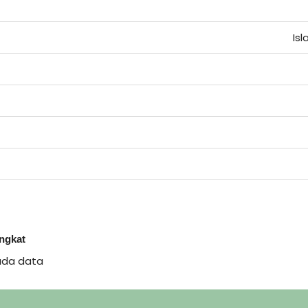
Is
ingkat
ada data