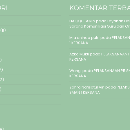
RI
KOMENTAR TERB
HAQQUL AMIN
pada
Layanan Hom
Sarana Komunikasi Guru dan O
(11)
Mia aninda putri
pada
PELAKSAN
1 KERSANA
Azka Mukti
pada
PELAKSANAAN P
KERSANA
)
2)
Wangi
pada
PELAKSANAAN P5 S
KERSANA
2)
Zahra Nafisatul Ain
pada
PELAK
)
SMAN 1 KERSANA
4)