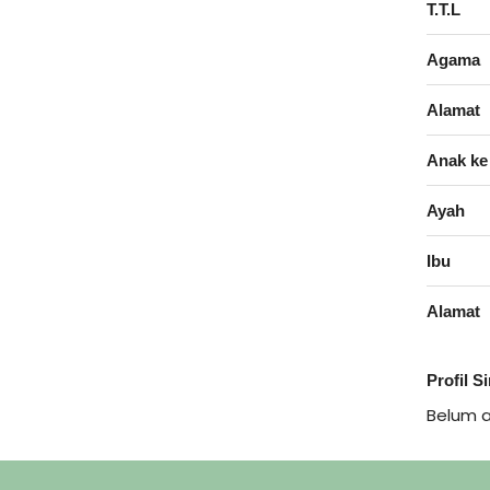
T.T.L
Agama
Alamat
Anak ke
Ayah
Ibu
Alamat
Profil S
Belum 