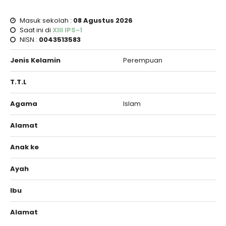
Masuk sekolah :
08 Agustus 2026
Saat ini di
XIII IPS-1
NISN :
0043513583
Jenis Kelamin
Perempuan
T.T.L
Agama
Islam
Alamat
Anak ke
Ayah
Ibu
Alamat