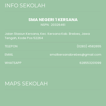
INFO SEKOLAH
SMA NEGERI 1 KERSANA
NSPN :
20326461
Jalan Stasiun Kersana, Kec. Kersana Kab. Brebes, Jawa
Tengah, Kode Pos 52264
TELEPON
(0283) 4582655
EMAIL
sma1kersanabrebes@gmail.com
WHATSAPP
628553201099
MAPS SEKOLAH