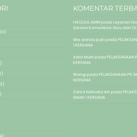
RI
KOMENTAR TERB
HAQQUL AMIN
pada
Layanan Hom
Sarana Komunikasi Guru dan O
(11)
Mia aninda putri
pada
PELAKSAN
1 KERSANA
Azka Mukti
pada
PELAKSANAAN P
KERSANA
)
2)
Wangi
pada
PELAKSANAAN P5 S
KERSANA
2)
Zahra Nafisatul Ain
pada
PELAK
)
SMAN 1 KERSANA
4)