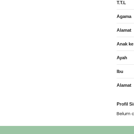
T.T.L
Agama
Alamat
Anak ke
Ayah
Ibu
Alamat
Profil S
Belum 