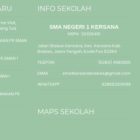
ARU
INFO SEKOLAH
e Visit,
SMA NEGERI 1 KERSANA
rang Tua
NSPN :
20326461
AAN P5 SMAN
Jalan Stasiun Kersana, Kec. Kersana Kab.
Brebes, Jawa Tengah, Kode Pos 52264
5 SMAN 1
TELEPON
(0283) 4582655
EMAIL
sma1kersanabrebes@gmail.com
MAN 1
WHATSAPP
628553201099
SANAAN P5
MAPS SEKOLAH