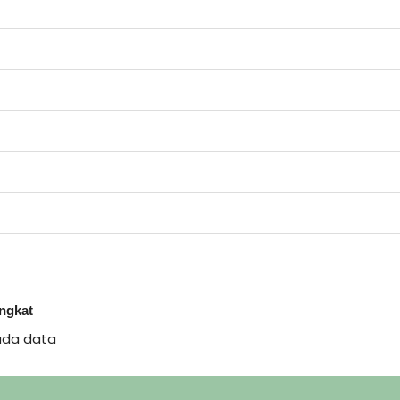
ingkat
ada data