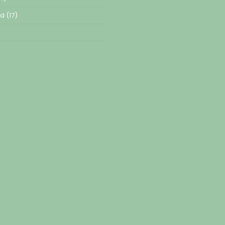
ed
(17)
)