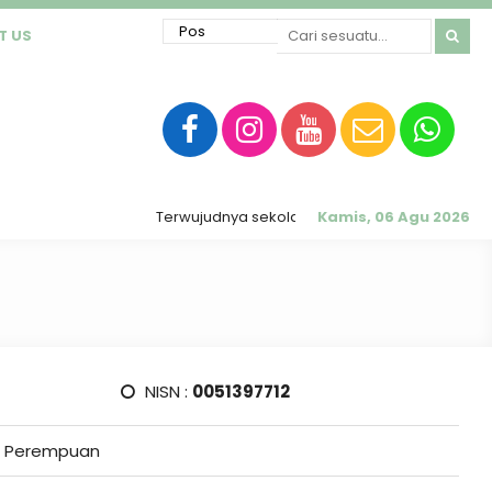
T US
Terwujudnya sekolah RATU (Religius, Akhlak Mulia, 
Kamis, 06 Agu 2026
NISN :
0051397712
Perempuan