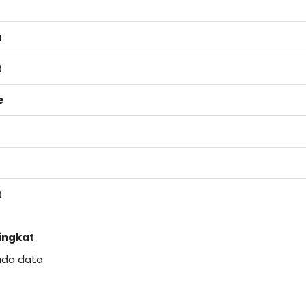
a
t
e
t
Singkat
ada data