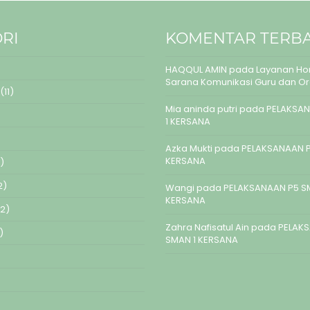
RI
KOMENTAR TERB
HAQQUL AMIN
pada
Layanan Hom
Sarana Komunikasi Guru dan O
(11)
Mia aninda putri
pada
PELAKSAN
1 KERSANA
Azka Mukti
pada
PELAKSANAAN P
KERSANA
)
2)
Wangi
pada
PELAKSANAAN P5 S
KERSANA
2)
Zahra Nafisatul Ain
pada
PELAK
)
SMAN 1 KERSANA