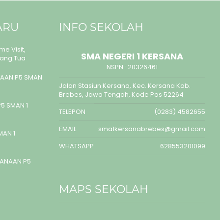
ARU
INFO SEKOLAH
e Visit,
SMA NEGERI 1 KERSANA
rang Tua
NSPN :
20326461
AAN P5 SMAN
Jalan Stasiun Kersana, Kec. Kersana Kab.
Brebes, Jawa Tengah, Kode Pos 52264
5 SMAN 1
TELEPON
(0283) 4582655
EMAIL
sma1kersanabrebes@gmail.com
MAN 1
WHATSAPP
628553201099
SANAAN P5
MAPS SEKOLAH