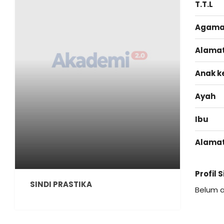
T.T.L
Agam
Alama
Anak k
Ayah
Ibu
Alama
Profil 
SINDI PRASTIKA
Belum 