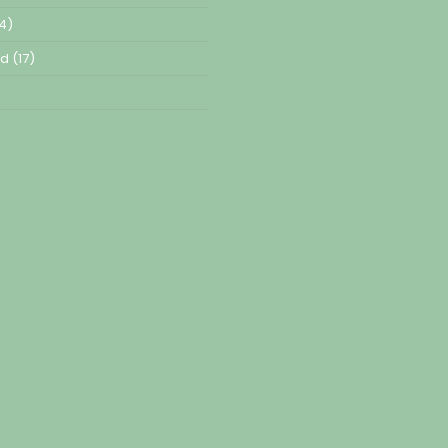
4)
ed
(17)
)