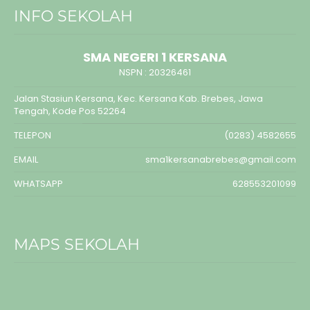
INFO SEKOLAH
SMA NEGERI 1 KERSANA
NSPN :
20326461
Jalan Stasiun Kersana, Kec. Kersana Kab. Brebes, Jawa
Tengah, Kode Pos 52264
TELEPON
(0283) 4582655
EMAIL
sma1kersanabrebes@gmail.com
WHATSAPP
628553201099
MAPS SEKOLAH