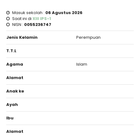
Masuk sekolah :
06 Agustus 2026
Saat ini di
XIII IPS-1
NISN :
0055236747
Jenis Kelamin
Perempuan
T.T.L
Agama
Islam
Alamat
Anak ke
Ayah
Ibu
Alamat