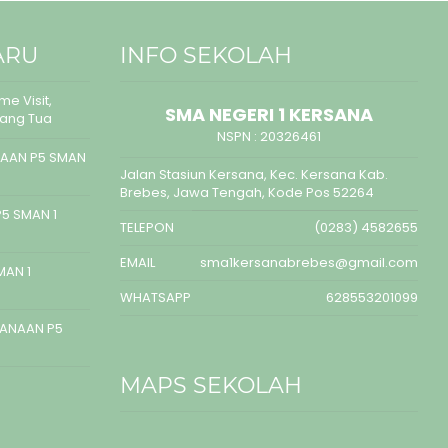
ARU
INFO SEKOLAH
e Visit,
SMA NEGERI 1 KERSANA
rang Tua
NSPN :
20326461
AAN P5 SMAN
Jalan Stasiun Kersana, Kec. Kersana Kab.
Brebes, Jawa Tengah, Kode Pos 52264
5 SMAN 1
TELEPON
(0283) 4582655
EMAIL
sma1kersanabrebes@gmail.com
MAN 1
WHATSAPP
628553201099
SANAAN P5
MAPS SEKOLAH