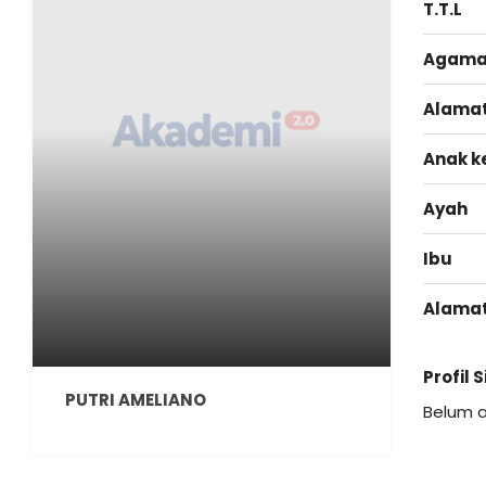
T.T.L
Agam
Alama
Anak k
Ayah
Ibu
Alama
Profil 
PUTRI AMELIANO
Belum 