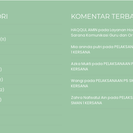
RI
KOMENTAR TERB
HAQQUL AMIN
pada
Layanan Hom
Sarana Komunikasi Guru dan O
(11)
Mia aninda putri
pada
PELAKSAN
1 KERSANA
Azka Mukti
pada
PELAKSANAAN P
KERSANA
)
2)
Wangi
pada
PELAKSANAAN P5 S
KERSANA
2)
Zahra Nafisatul Ain
pada
PELAK
)
SMAN 1 KERSANA