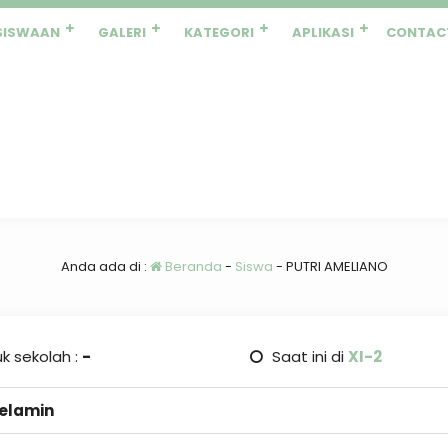
SISWAAN
GALERI
KATEGORI
APLIKASI
CONTAC
Anda ada di :
Beranda
-
Siswa
-
PUTRI AMELIANO
k sekolah :
-
Saat ini di
XI-2
Kelamin