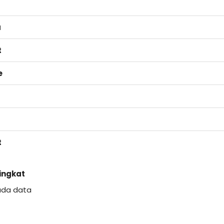
a
t
e
t
Singkat
ada data