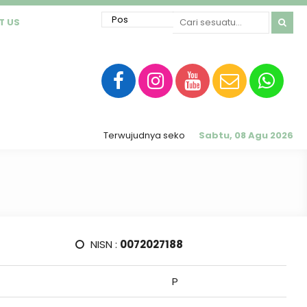
T US
Terwujudnya sekolah RATU (Religius, Akhlak Mulia,
Sabtu, 08 Agu 2026
NISN :
0072027188
P