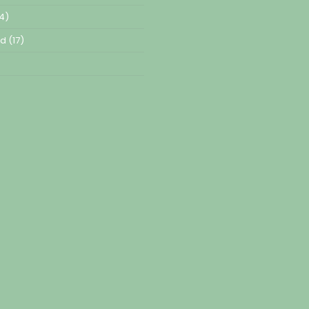
4)
ed
(17)
)