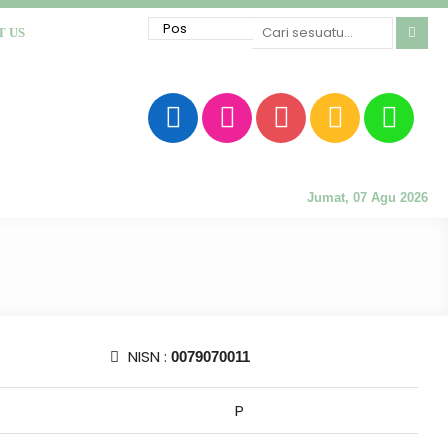
T US
Jumat, 07 Agu 2026
NISN :
0079070011
P