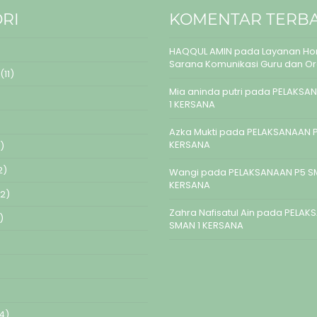
RI
KOMENTAR TERB
HAQQUL AMIN
pada
Layanan Hom
Sarana Komunikasi Guru dan O
(11)
Mia aninda putri
pada
PELAKSAN
1 KERSANA
Azka Mukti
pada
PELAKSANAAN P
KERSANA
)
2)
Wangi
pada
PELAKSANAAN P5 S
KERSANA
2)
Zahra Nafisatul Ain
pada
PELAK
)
SMAN 1 KERSANA
4)