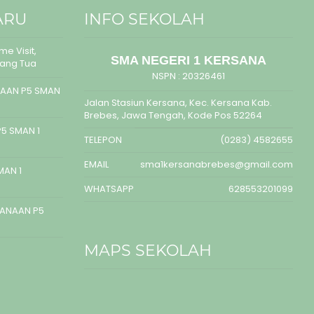
ARU
INFO SEKOLAH
e Visit,
SMA NEGERI 1 KERSANA
rang Tua
NSPN :
20326461
AAN P5 SMAN
Jalan Stasiun Kersana, Kec. Kersana Kab.
Brebes, Jawa Tengah, Kode Pos 52264
5 SMAN 1
TELEPON
(0283) 4582655
EMAIL
sma1kersanabrebes@gmail.com
MAN 1
WHATSAPP
628553201099
SANAAN P5
MAPS SEKOLAH