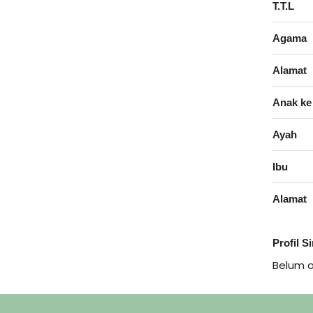
T.T.L
Agama
Alamat
Anak ke
Ayah
Ibu
Alamat
Profil S
Belum 