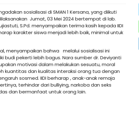
ngadakan sosialisasi di SMAN 1 Kersana, yang diikuti
ini dilaksanakan Jumat, 03 Mei 2024 bertempat di lab.
jiastuti, S.Pd. menyampaikan terima kasih kepada IIDI
harap karakter siswa menjadi lebih baik, minimal untuk
cial, menyampaikan bahwa melalui sosialisasi ini
 budi pekerti lebih bagus. Nara sumber dr. Deviyanti
rupakan motivasi dalam melakukan sesuatu, moral
h kuantitas dan kualitas interaksi orang tua dengan
ngaruh sosmed. IIDI berharap , anak-anak remaja
rtinya, terhindar dari bulliying, narkoba dan seks
das dan bermanfaat untuk orang lain.