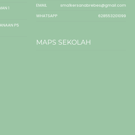
EMAIL
sma1kersanabrebes@gmail.com
MAN 1
WHATSAPP
628553201099
SANAAN P5
MAPS SEKOLAH