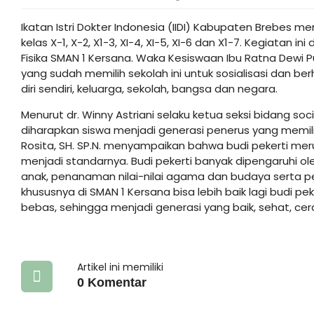
Ikatan Istri Dokter Indonesia (IIDI) Kabupaten Brebes me
kelas X-1, X-2, X1-3, XI-4, XI-5, XI-6 dan X1-7. Kegiatan 
Fisika SMAN 1 Kersana. Waka Kesiswaan Ibu Ratna Dewi Pu
yang sudah memilih sekolah ini untuk sosialisasi dan ber
diri sendiri, keluarga, sekolah, bangsa dan negara.
Menurut dr. Winny Astriani selaku ketua seksi bidang so
diharapkan siswa menjadi generasi penerus yang memiliki
Rosita, SH. SP.N. menyampaikan bahwa budi pekerti me
menjadi standarnya. Budi pekerti banyak dipengaruhi ole
anak, penanaman nilai-nilai agama dan budaya serta pe
khususnya di SMAN 1 Kersana bisa lebih baik lagi budi peke
bebas, sehingga menjadi generasi yang baik, sehat, cer
Artikel ini memiliki
0 Komentar