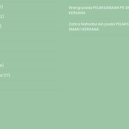
2)
Wangi
pada
PELAKSANAAN P5 S
KERSANA
2)
Zahra Nafisatul Ain
pada
PELAK
)
SMAN 1 KERSANA
4)
ed
(17)
)