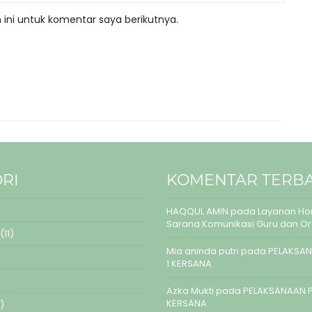
ini untuk komentar saya berikutnya.
RI
KOMENTAR TERB
HAQQUL AMIN
pada
Layanan Hom
Sarana Komunikasi Guru dan O
(11)
Mia aninda putri
pada
PELAKSAN
1 KERSANA
Azka Mukti
pada
PELAKSANAAN P
KERSANA
)