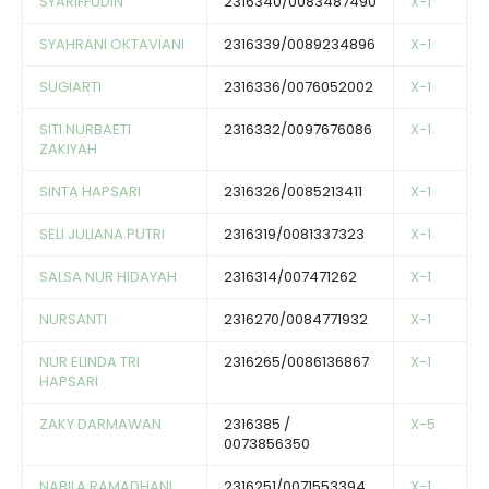
SYARIFFUDIN
2316340/0083487490
X-1
SYAHRANI OKTAVIANI
2316339/0089234896
X-1
SUGIARTI
2316336/0076052002
X-1
SITI NURBAETI
2316332/0097676086
X-1
ZAKIYAH
SINTA HAPSARI
2316326/0085213411
X-1
SELI JULIANA PUTRI
2316319/0081337323
X-1
SALSA NUR HIDAYAH
2316314/007471262
X-1
NURSANTI
2316270/0084771932
X-1
NUR ELINDA TRI
2316265/0086136867
X-1
HAPSARI
ZAKY DARMAWAN
2316385 /
X-5
0073856350
NABILA RAMADHANI
2316251/0071553394
X-1