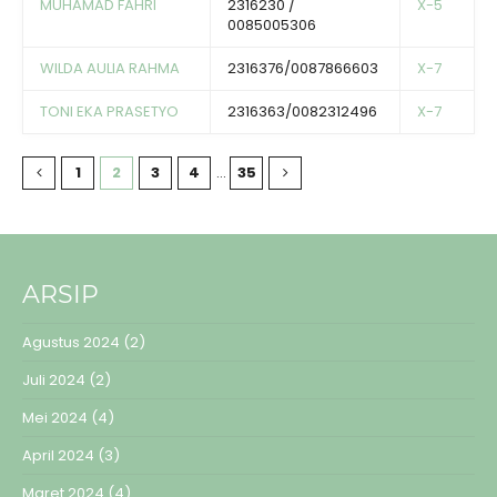
MUHAMAD FAHRI
2316230 /
X-5
0085005306
WILDA AULIA RAHMA
2316376/0087866603
X-7
TONI EKA PRASETYO
2316363/0082312496
X-7
1
2
3
4
…
35
ARSIP
Agustus 2024
(2)
Juli 2024
(2)
Mei 2024
(4)
April 2024
(3)
Maret 2024
(4)