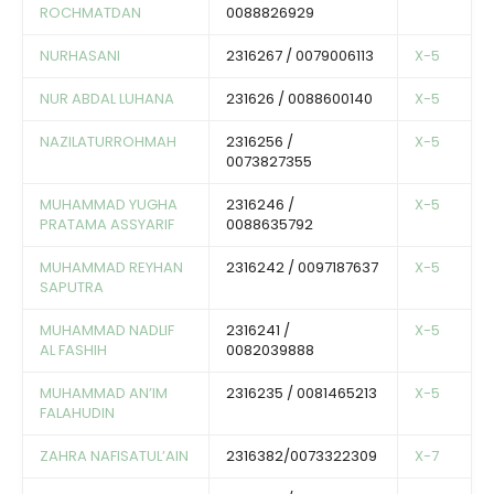
ROCHMATDAN
0088826929
NURHASANI
2316267 / 0079006113
X-5
NUR ABDAL LUHANA
231626 / 0088600140
X-5
NAZILATURROHMAH
2316256 /
X-5
0073827355
MUHAMMAD YUGHA
2316246 /
X-5
PRATAMA ASSYARIF
0088635792
MUHAMMAD REYHAN
2316242 / 0097187637
X-5
SAPUTRA
MUHAMMAD NADLIF
2316241 /
X-5
AL FASHIH
0082039888
MUHAMMAD AN’IM
2316235 / 0081465213
X-5
FALAHUDIN
ZAHRA NAFISATUL’AIN
2316382/0073322309
X-7