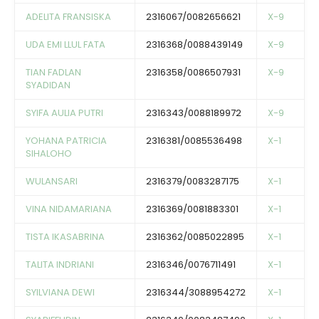
ADELITA FRANSISKA
2316067/0082656621
X-9
UDA EMI LLUL FATA
2316368/0088439149
X-9
TIAN FADLAN
2316358/0086507931
X-9
SYADIDAN
SYIFA AULIA PUTRI
2316343/0088189972
X-9
YOHANA PATRICIA
2316381/0085536498
X-1
SIHALOHO
WULANSARI
2316379/0083287175
X-1
VINA NIDAMARIANA
2316369/0081883301
X-1
TISTA IKASABRINA
2316362/0085022895
X-1
TALITA INDRIANI
2316346/0076711491
X-1
SYILVIANA DEWI
2316344/3088954272
X-1