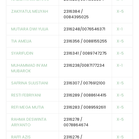
ZAKIYATUL MELIYAH
2316384 /
X-5
0084395025
MUTIARA DWI YULIA
2316248/0076546371
X-1
TIA AMELIA
2316356 / 0088155255
X-5
SYARIFUDIN
2316341 / 0089747275
X-5
MUHAMMAD IN’AM
2316238/0087177234
X-1
MUBAROK
SAFRINA SULISTIANI
2316307 / 0076912100
X-5
RESTI FEBRIYANI
2316289 / 0088614415
X-5
REFI MEGA MUTIA
2316283 / 0089592611
X-5
RAHMA DESWINTA
2316278 /
X-5
ARIYANTO
0078864674
RAFFI AZIS
2316276 /
X-5