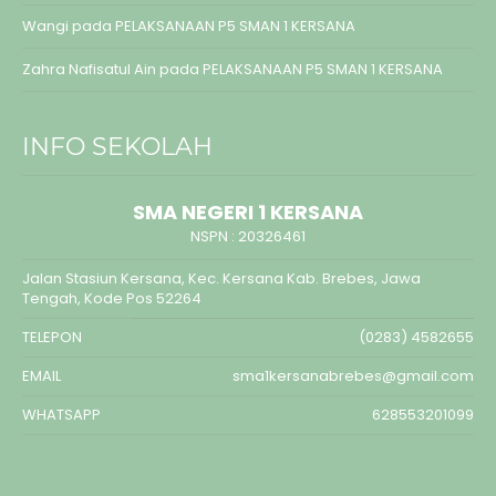
Wangi
pada
PELAKSANAAN P5 SMAN 1 KERSANA
Zahra Nafisatul Ain
pada
PELAKSANAAN P5 SMAN 1 KERSANA
INFO SEKOLAH
SMA NEGERI 1 KERSANA
NSPN :
20326461
Jalan Stasiun Kersana, Kec. Kersana Kab. Brebes, Jawa
Tengah, Kode Pos 52264
TELEPON
(0283) 4582655
EMAIL
sma1kersanabrebes@gmail.com
WHATSAPP
628553201099