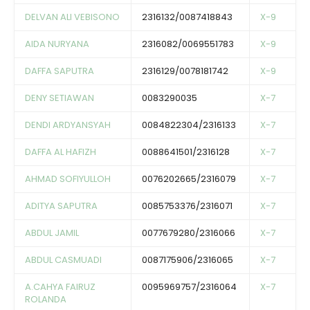
DELVAN ALI VEBISONO
2316132/0087418843
X-9
AIDA NURYANA
2316082/0069551783
X-9
DAFFA SAPUTRA
2316129/0078181742
X-9
DENY SETIAWAN
0083290035
X-7
DENDI ARDYANSYAH
0084822304/2316133
X-7
DAFFA AL HAFIZH
0088641501/2316128
X-7
AHMAD SOFIYULLOH
0076202665/2316079
X-7
ADITYA SAPUTRA
0085753376/2316071
X-7
ABDUL JAMIL
0077679280/2316066
X-7
ABDUL CASMUADI
0087175906/2316065
X-7
A.CAHYA FAIRUZ
0095969757/2316064
X-7
ROLANDA