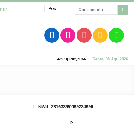
T US
Terwujudnya sekolah RATU (Religius, Akhlak M
Sabtu, 08 Agu 2026
NISN :
2316339/0089234896
P