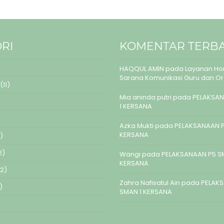
RI
KOMENTAR TERB
HAQQUL AMIN
pada
Layanan Hom
Sarana Komunikasi Guru dan O
(11)
Mia aninda putri
pada
PELAKSAN
1 KERSANA
Azka Mukti
pada
PELAKSANAAN P
KERSANA
)
2)
Wangi
pada
PELAKSANAAN P5 S
KERSANA
2)
Zahra Nafisatul Ain
pada
PELAK
)
SMAN 1 KERSANA