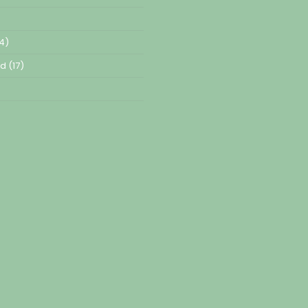
4)
ed
(17)
)