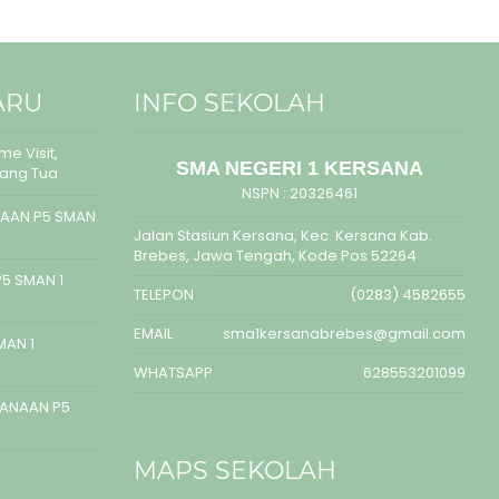
ARU
INFO SEKOLAH
e Visit,
SMA NEGERI 1 KERSANA
rang Tua
NSPN :
20326461
AAN P5 SMAN
Jalan Stasiun Kersana, Kec. Kersana Kab.
Brebes, Jawa Tengah, Kode Pos 52264
5 SMAN 1
TELEPON
(0283) 4582655
EMAIL
sma1kersanabrebes@gmail.com
MAN 1
WHATSAPP
628553201099
SANAAN P5
MAPS SEKOLAH