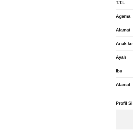
T.T.L
Agama
Alamat
Anak ke
Ayah
Ibu
Alamat
Profil S