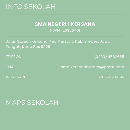
INFO SEKOLAH
SMA NEGERI 1 KERSANA
NSPN :
20326461
Jalan Stasiun Kersana, Kec. Kersana Kab. Brebes, Jawa
Tengah, Kode Pos 52264
TELEPON
(0283) 4582655
EMAIL
sma1kersanabrebes@gmail.com
WHATSAPP
628553201099
MAPS SEKOLAH