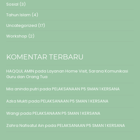
Sosial
(3)
Tahun Islam
(4)
Uncategorized
(17)
Workshop
(2)
KOMENTAR TERBARU
HAQQUL AMIN
pada
Layanan Home Visit, Sarana Komunikasi
Guru dan Orang Tua
Mia aninda putri
pada
PELAKSANAAN P5 SMAN 1 KERSANA
Azka Mukti
pada
PELAKSANAAN P5 SMAN 1 KERSANA
Wangi
pada
PELAKSANAAN P5 SMAN 1 KERSANA
Zahra Nafisatul Ain
pada
PELAKSANAAN P5 SMAN 1 KERSANA