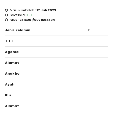
Masuk sekolah :
17 Juli 2023
Saat ini di
X-1
NISN :
2316251/0071553394
Jenis Kelamin
P
T.T.L
Agama
Alamat
Anak ke
Ayah
Ibu
Alamat