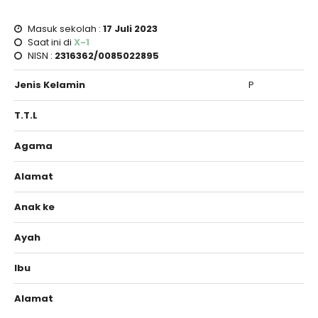
Masuk sekolah :
17 Juli 2023
Saat ini di
X-1
NISN :
2316362/0085022895
Jenis Kelamin
P
T.T.L
Agama
Alamat
Anak ke
Ayah
Ibu
Alamat