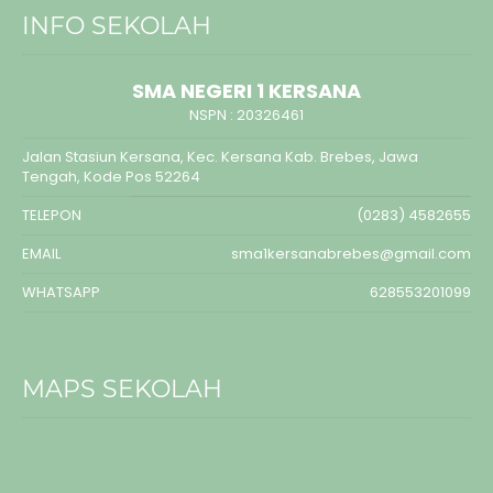
INFO SEKOLAH
SMA NEGERI 1 KERSANA
NSPN :
20326461
Jalan Stasiun Kersana, Kec. Kersana Kab. Brebes, Jawa
Tengah, Kode Pos 52264
TELEPON
(0283) 4582655
EMAIL
sma1kersanabrebes@gmail.com
WHATSAPP
628553201099
MAPS SEKOLAH