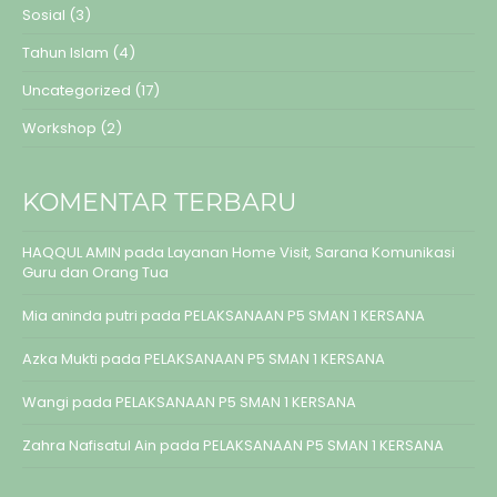
Sosial
(3)
Tahun Islam
(4)
Uncategorized
(17)
Workshop
(2)
KOMENTAR TERBARU
HAQQUL AMIN
pada
Layanan Home Visit, Sarana Komunikasi
Guru dan Orang Tua
Mia aninda putri
pada
PELAKSANAAN P5 SMAN 1 KERSANA
Azka Mukti
pada
PELAKSANAAN P5 SMAN 1 KERSANA
Wangi
pada
PELAKSANAAN P5 SMAN 1 KERSANA
Zahra Nafisatul Ain
pada
PELAKSANAAN P5 SMAN 1 KERSANA