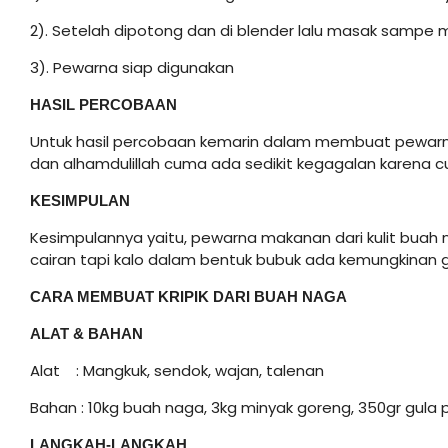
2). Setelah dipotong dan di blender lalu masak sampe me
3). Pewarna siap digunakan
HASIL PERCOBAAN
Untuk hasil percobaan kemarin dalam membuat pewarna
dan alhamdulillah cuma ada sedikit kegagalan karena c
KESIMPULAN
Kesimpulannya yaitu, pewarna makanan dari kulit buah
cairan tapi kalo dalam bentuk bubuk ada kemungkinan 
CARA MEMBUAT KRIPIK DARI BUAH NAGA
ALAT
&
BAHAN
Alat : Mangkuk, sendok, wajan, talenan
Bahan : 10kg buah naga, 3kg minyak goreng, 350gr gula pa
LANGKAH-LANGKAH