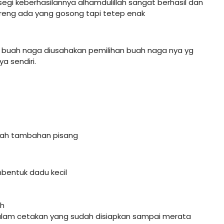
segi keberhasilannya alhamdulillah sangat berhasil dan
oreng ada yang gosong tapi tetep enak
ik buah naga diusahakan pemilihan buah naga nya yg
a sendiri.
+buah tambahan pisang
entuk dadu kecil
ih
alam cetakan yang sudah disiapkan sampai merata