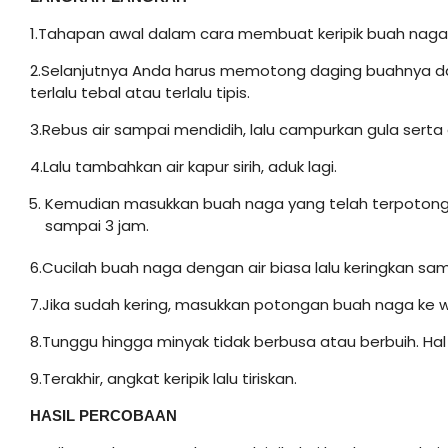
1.Tahapan awal dalam cara membuat keripik buah naga 
2.Selanjutnya Anda harus memotong daging buahnya da
terlalu tebal atau terlalu tipis.
3.Rebus air sampai mendidih, lalu campurkan gula serta 
4.Lalu tambahkan air kapur sirih, aduk lagi.
Kemudian masukkan buah naga yang telah terpotong-
sampai 3 jam.
6.Cucilah buah naga dengan air biasa lalu keringkan sam
7.Jika sudah kering, masukkan potongan buah naga ke 
8.Tunggu hingga minyak tidak berbusa atau berbuih. Ha
9.Terakhir, angkat keripik lalu tiriskan.
HASIL PERCOBAAN