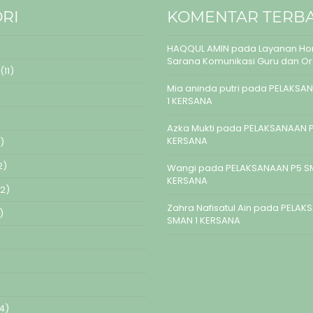
RI
KOMENTAR TERB
HAQQUL AMIN
pada
Layanan Hom
Sarana Komunikasi Guru dan O
(11)
Mia aninda putri
pada
PELAKSAN
1 KERSANA
Azka Mukti
pada
PELAKSANAAN P
KERSANA
)
2)
Wangi
pada
PELAKSANAAN P5 S
KERSANA
2)
Zahra Nafisatul Ain
pada
PELAK
)
SMAN 1 KERSANA
4)