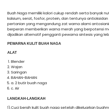
Buah Naga memiliki kalori cukup rendah serta banyak nutr
kalsium, serat, fosfor, protein, dan tentunya antioksida
pertanian yang mengandung zat warna alami antosianin
berperan memberikan warna merah yang berpotensi me
dijadikan alternatif pengganti pewarna sintesis yang l
PEWARNA KULIT BUAH NAGA
ALAT
Blender
Wajan
Saringan
BAHAN-BAHAN:
a. 2 butir buah naga
c. Air
LANGKAH-LANGKAH
1).Cuci bersih kulit buah naga setelah dikeluarkan buahn