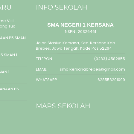
ARU
INFO SEKOLAH
e Visit,
SMA NEGERI 1 KERSANA
rang Tua
NSPN :
20326461
AAN P5 SMAN
Jalan Stasiun Kersana, Kec. Kersana Kab.
Brebes, Jawa Tengah, Kode Pos 52264
5 SMAN 1
TELEPON
(0283) 4582655
EMAIL
sma1kersanabrebes@gmail.com
MAN 1
WHATSAPP
628553201099
SANAAN P5
MAPS SEKOLAH