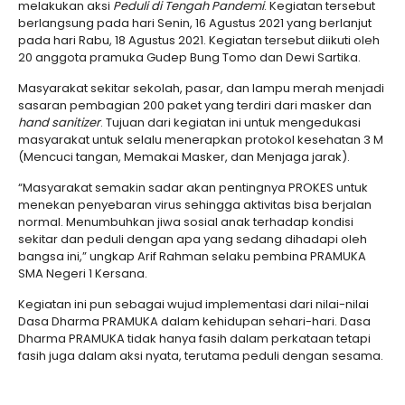
melakukan aksi
Peduli di Tengah Pandemi
. Kegiatan tersebut
berlangsung pada hari Senin, 16 Agustus 2021 yang berlanjut
pada hari Rabu, 18 Agustus 2021. Kegiatan tersebut diikuti oleh
20 anggota pramuka Gudep Bung Tomo dan Dewi Sartika.
Masyarakat sekitar sekolah, pasar, dan lampu merah menjadi
sasaran pembagian 200 paket yang terdiri dari masker dan
hand sanitizer
. Tujuan dari kegiatan ini untuk mengedukasi
masyarakat untuk selalu menerapkan protokol kesehatan 3 M
(Mencuci tangan, Memakai Masker, dan Menjaga jarak).
“Masyarakat semakin sadar akan pentingnya PROKES untuk
menekan penyebaran virus sehingga aktivitas bisa berjalan
normal. Menumbuhkan jiwa sosial anak terhadap kondisi
sekitar dan peduli dengan apa yang sedang dihadapi oleh
bangsa ini,” ungkap Arif Rahman selaku pembina PRAMUKA
SMA Negeri 1 Kersana.
Kegiatan ini pun sebagai wujud implementasi dari nilai-nilai
Dasa Dharma PRAMUKA dalam kehidupan sehari-hari. Dasa
Dharma PRAMUKA tidak hanya fasih dalam perkataan tetapi
fasih juga dalam aksi nyata, terutama peduli dengan sesama.