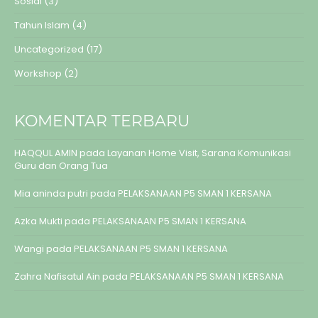
Sosial
(3)
Tahun Islam
(4)
Uncategorized
(17)
Workshop
(2)
KOMENTAR TERBARU
HAQQUL AMIN
pada
Layanan Home Visit, Sarana Komunikasi
Guru dan Orang Tua
Mia aninda putri
pada
PELAKSANAAN P5 SMAN 1 KERSANA
Azka Mukti
pada
PELAKSANAAN P5 SMAN 1 KERSANA
Wangi
pada
PELAKSANAAN P5 SMAN 1 KERSANA
Zahra Nafisatul Ain
pada
PELAKSANAAN P5 SMAN 1 KERSANA