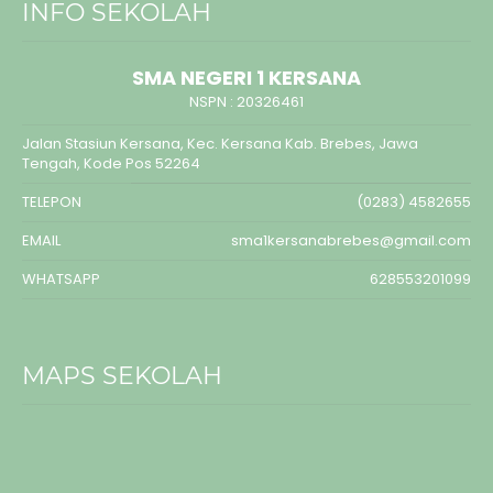
INFO SEKOLAH
SMA NEGERI 1 KERSANA
NSPN :
20326461
Jalan Stasiun Kersana, Kec. Kersana Kab. Brebes, Jawa
Tengah, Kode Pos 52264
TELEPON
(0283) 4582655
EMAIL
sma1kersanabrebes@gmail.com
WHATSAPP
628553201099
MAPS SEKOLAH