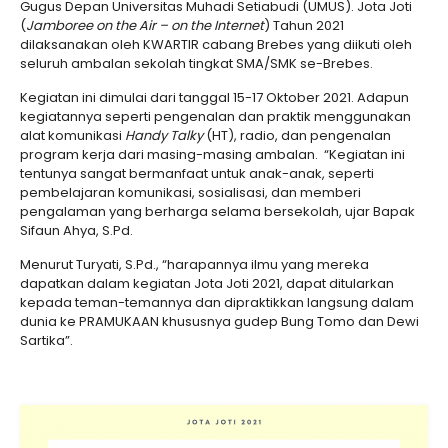
Gugus Depan Universitas Muhadi Setiabudi (UMUS). Jota Joti
(
Jamboree on the Air – on the Internet
) Tahun 2021
dilaksanakan oleh KWARTIR cabang Brebes yang diikuti oleh
seluruh ambalan sekolah tingkat SMA/SMK se-Brebes.
Kegiatan ini dimulai dari tanggal 15-17 Oktober 2021. Adapun
kegiatannya seperti pengenalan dan praktik menggunakan
alat komunikasi
Handy Talky
(HT), radio, dan pengenalan
program kerja dari masing-masing ambalan. “Kegiatan ini
tentunya sangat bermanfaat untuk anak-anak, seperti
pembelajaran komunikasi, sosialisasi, dan memberi
pengalaman yang berharga selama bersekolah, ujar Bapak
Sifaun Ahya, S.Pd.
Menurut Turyati, S.Pd., “harapannya ilmu yang mereka
dapatkan dalam kegiatan Jota Joti 2021, dapat ditularkan
kepada teman-temannya dan dipraktikkan langsung dalam
dunia ke PRAMUKAAN khususnya gudep Bung Tomo dan Dewi
Sartika”.