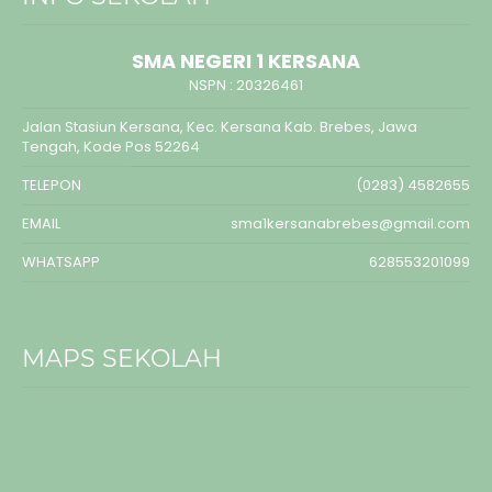
SMA NEGERI 1 KERSANA
NSPN :
20326461
Jalan Stasiun Kersana, Kec. Kersana Kab. Brebes, Jawa
Tengah, Kode Pos 52264
TELEPON
(0283) 4582655
EMAIL
sma1kersanabrebes@gmail.com
WHATSAPP
628553201099
MAPS SEKOLAH