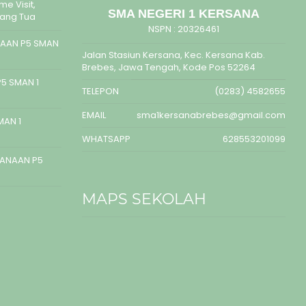
e Visit,
SMA NEGERI 1 KERSANA
rang Tua
NSPN :
20326461
AAN P5 SMAN
Jalan Stasiun Kersana, Kec. Kersana Kab.
Brebes, Jawa Tengah, Kode Pos 52264
5 SMAN 1
TELEPON
(0283) 4582655
EMAIL
sma1kersanabrebes@gmail.com
MAN 1
WHATSAPP
628553201099
SANAAN P5
MAPS SEKOLAH