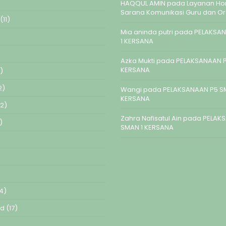
HAQQUL AMIN
pada
Layanan Hom
Sarana Komunikasi Guru dan O
(11)
Mia aninda putri
pada
PELAKSAN
1 KERSANA
Azka Mukti
pada
PELAKSANAAN P
KERSANA
)
2)
Wangi
pada
PELAKSANAAN P5 S
KERSANA
2)
Zahra Nafisatul Ain
pada
PELAK
)
SMAN 1 KERSANA
4)
ed
(17)
)