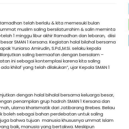
Ramadhan telah berlalu & kita memesuki bulan
 ummat muslim saling bersilaturrahim & salin meminta
telah 1 minggu libur akhir Ramadhan dan lebaran, diisi
 besar SMAN 1 Kersana. Kegiatan halal bilahal bersama
ak Yuniarso Amirudin, S.Pd.,M.Si. selaku kepala
dilanjutkan saling bermaafan dengan bersalam –
tan ini sebagai kontemplasi karena kita saling
da khilaf yang telah dilakukan”, ujar Kepala SMAN 1
anjutkan dengan halal bihalal bersama keluarga besar,
 dengan penampilan grup hadroh SMAN 1 Kersana dan
amah, ulama kharismatik dari Jatibarang Brebes. Beliau
 boleh sebagai bahan perdebatan untuk saling
 juga bahwa tujuan manusia khususnya ummat Islam
yang baik, manusia yang bertakwa. Meskipun