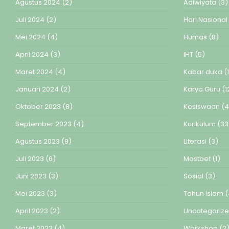
Agustus 2024
(2)
Adiwiyata
(3)
Juli 2024
(2)
Hari Nasional
Mei 2024
(4)
Humas
(8)
April 2024
(3)
IHT
(5)
Maret 2024
(4)
Kabar duka
(1
Januari 2024
(2)
Karya Guru
(1
Oktober 2023
(8)
Kesiswaan
(4
September 2023
(4)
Kurikulum
(33
Agustus 2023
(9)
Literasi
(3)
Juli 2023
(6)
Mostbet
(1)
Juni 2023
(3)
Sosial
(3)
Mei 2023
(3)
Tahun Islam
(
April 2023
(2)
Uncategoriz
Maret 2023
(4)
Workshop
(2