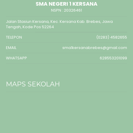
SMA NEGERI 1 KERSANA
NSPN :
20326461
Jalan Stasiun Kersana, Kec. Kersana Kab. Brebes, Jawa
Tengah, Kode Pos 52264
TELEPON
(0283) 4582655
EMAIL
sma1kersanabrebes@gmail.com
WHATSAPP
628553201099
MAPS SEKOLAH