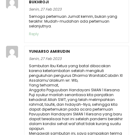
BUKHROJI
Senin, 27 Feb 2023
Semoga pertemuan Jumat kemrin, bukan yang
terakhir. Mudah-mudahan ada pertemuan
selanjutnya.
Reply
YUNIARSO AMIRUDIN
Senin, 27 Feb 2023
Sambutan Ibu Ketua yang batal dibacakan
karena keterlambatan setelah mengikuti
pengukuhan pengurus Dharma WanitabCabdin XI
Assalamu’alaikum wr. Wb,
Yang terhormat,
Anggota Paguyuban Handayani SMAN 1 Kersana
Puji syukur marilah senantiasa kita panjatkan
kehadirat Allah SWT, yang telah melimpahkan
rahmat, taufik, dan hidayah-Nya, sehingga kita
dapat dipertemukan pada acara pertemuan
Pavuyuban Handayani SMAN 1 Kersana yang baru
dapat terealisaai hari ini setelah pandemi berakhir
dalam kondisi sehat wal’afiat tidak kurang suatu
apapun.
Mengawali sambutan ini, saya sampaikan terima