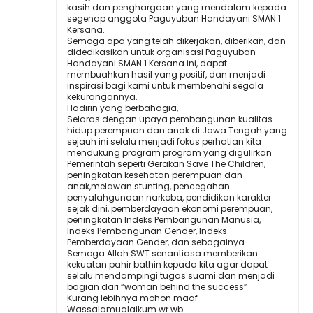
kasih dan penghargaan yang mendalam kepada
segenap anggota Paguyuban Handayani SMAN 1
Kersana.
Semoga apa yang telah dikerjakan, diberikan, dan
didedikasikan untuk organisasi Paguyuban
Handayani SMAN 1 Kersana ini, dapat
membuahkan hasil yang positif, dan menjadi
inspirasi bagi kami untuk membenahi segala
kekurangannya.
Hadirin yang berbahagia,
Selaras dengan upaya pembangunan kualitas
hidup perempuan dan anak di Jawa Tengah yang
sejauh ini selalu menjadi fokus perhatian kita
mendukung program program yang digulirkan
Pemerintah seperti Gerakan Save The Children,
peningkatan kesehatan perempuan dan
anak,melawan stunting, pencegahan
penyalahgunaan narkoba, pendidikan karakter
sejak dini, pemberdayaan ekonomi perempuan,
peningkatan Indeks Pembangunan Manusia,
Indeks Pembangunan Gender, Indeks
Pemberdayaan Gender, dan sebagainya.
Semoga Allah SWT senantiasa memberikan
kekuatan pahir bathin kepada kita agar dapat
selalu mendampingi tugas suami dan menjadi
bagian dari “woman behind the success”
Kurang lebihnya mohon maaf
Wassalamualaikum wr wb