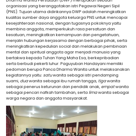
Dharma Wanita Persatuan (DWP) merupakan sebuah
organisasi yang beranggotakan istri Pegawai Negeri Sipil
(PNS). Tujuan utama didirikannya DWP adalah meningkatkan
kualitas sumber daya anggota keluarga PNS untuk mencapai
kesejahteraan nasional, dengan tugasnya pokoknya yaitu
membina anggota, memperkukuh rasa persatuan dan
kesatuan, meningkatkan kemampuan dan pengetahuan,
menjalin hubungan kerjasama dengan berbagai pihak, serta
meningkatkan kepedulian social dan melakukan pembinaan
mental dan spiritual anggota agar menjadi manusia yang
bertakwa kepada Tuhan Yang Maha Esa, berkepribadian
serta berbudi pekerti luhur. Paguyuban Handayani memiliki
pedoman berupa Panca Dharma Wanita untuk melaksanakan
kegiatannya yaitu:
satu
wanita sebagai istri pendamping
suami,
dua
wanita sebagai ibu rumah tangga,
tiga
wanita
sebagai penerus keturunan dan pendidik anak,
empat
wanita
sebagai pencari nafkah tambahan, serta
lima
wanita sebagai
warga negara dan anggota masyarakat.