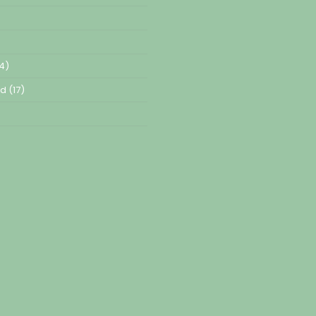
4)
ed
(17)
)