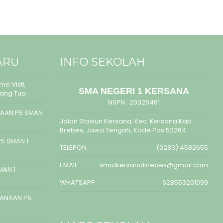
ARU
INFO SEKOLAH
e Visit,
SMA NEGERI 1 KERSANA
rang Tua
NSPN :
20326461
AAN P5 SMAN
Jalan Stasiun Kersana, Kec. Kersana Kab.
Brebes, Jawa Tengah, Kode Pos 52264
5 SMAN 1
TELEPON
(0283) 4582655
EMAIL
sma1kersanabrebes@gmail.com
MAN 1
WHATSAPP
628553201099
SANAAN P5