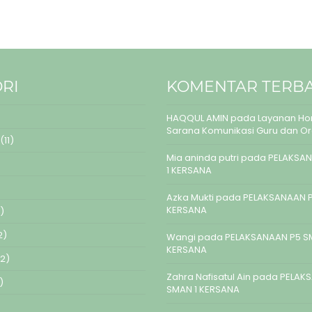
RI
KOMENTAR TERB
HAQQUL AMIN
pada
Layanan Hom
Sarana Komunikasi Guru dan O
(11)
Mia aninda putri
pada
PELAKSAN
1 KERSANA
Azka Mukti
pada
PELAKSANAAN P
KERSANA
)
2)
Wangi
pada
PELAKSANAAN P5 S
KERSANA
2)
Zahra Nafisatul Ain
pada
PELAK
)
SMAN 1 KERSANA