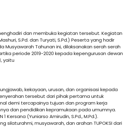
.) menghadiri dan membuka kegiatan tersebut. Kegiatan
ashuri, S.Pd. dan Turyati, S.Pd.) Peserta yang hadir
 Pada Musyawarah Tahunan ini, dilaksanakan serah serah
rtika periode 2019-2020 kepada kepengurusan dewan
 yaitu
ungjawab, kekayaan, urusan, dan organisasi kepada
enyerahan tersebut dari pihak pertama untuk
al demi tercapainya tujuan dan program kerja
usnya dan pendidikan kepramukaan pada umumnya.
 1 Kersana (Yuniarso Amirudin, S.Pd., M.Pd.).
ng silaturahmi, musyawarah, dan arahan TUPOKSI dari