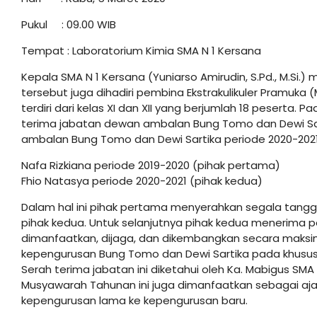
Pukul : 09.00 WIB
Tempat : Laboratorium Kimia SMA N 1 Kersana
Kepala SMA N 1 Kersana (Yuniarso Amirudin, S.Pd., M.Si
tersebut juga dihadiri pembina Ekstrakulikuler Pramuka (M
terdiri dari kelas XI dan XII yang berjumlah 18 peserta.
terima jabatan dewan ambalan Bung Tomo dan Dewi Sa
ambalan Bung Tomo dan Dewi Sartika periode 2020-2021,
Nafa Rizkiana periode 2019-2020 (pihak pertama)
Fhio Natasya periode 2020-2021 (pihak kedua)
Dalam hal ini pihak pertama menyerahkan segala tangg
pihak kedua. Untuk selanjutnya pihak kedua menerima p
dimanfaatkan, dijaga, dan dikembangkan secara maksim
kepengurusan Bung Tomo dan Dewi Sartika pada khus
Serah terima jabatan ini diketahui oleh Ka. Mabigus SMA N
Musyawarah Tahunan ini juga dimanfaatkan sebagai aja
kepengurusan lama ke kepengurusan baru.