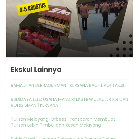
Ekskul Lainnya
RAMADHAN BERBAGI, SMAN 1 KERSANA BAGI-BAGI TAKJIL
BUDIDAYA LELE: USAHA MANDIRI EKSTRAKULIKULER KIR DAN
ROHIS SMAN 1 KERSANA
Tulisan Melayang: Orbeez Transparan Membuat
Tulisan Lebih Timbul dan Kesan Melayang