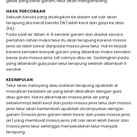
gelas yang berisi garam, telur akan mengambang.
HASIL PERCOBAAN
Sebuah benda yang dicelupkan ke dalam zat cair akan
terapung jika berat benda (W) lebih kecil dari gaya ke atas
(FA).
Pada saat air diberi 4-5 sendok garam dan diaduk secara
perlahan-lahan maka telur itu akan terapung karena massa
jenis air lebih besar daripada massa jenis telur. Hal ini terjadi
karena semakin banyak garam yang diberikan maka semakin
besar pula massa jenis zat cairnya atau air. Sedangkan pada
yang ditambah gula pasir telur terapung setelah ditambah 5
sendok.
KESIMPULAN
Telur akan melayang atau bahkan terapung apabilah di
masukkan kedalam air yang telah dilarutkan dengan gula
atau garam. Hal ini dikarnakan massa jenis air yang
sebelumnya lebih kecil dari pada massa jenis telur,dan massa
jenis telur akan bertambah apabilah dicampurkan dengan
garam (massa jenis garam lebih besar dari pada massa jenis
air) yang membuat massa jenis zat cair akan lebih besar dari
massa jenis telur sehingga menyebabkan telur menjadi
terapung.