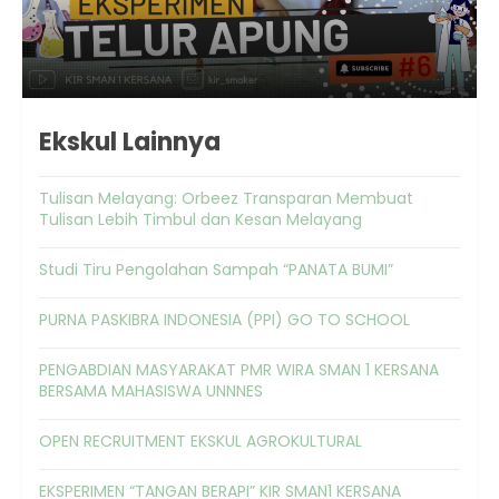
Ekskul Lainnya
Tulisan Melayang: Orbeez Transparan Membuat
Tulisan Lebih Timbul dan Kesan Melayang
Studi Tiru Pengolahan Sampah “PANATA BUMI”
PURNA PASKIBRA INDONESIA (PPI) GO TO SCHOOL
PENGABDIAN MASYARAKAT PMR WIRA SMAN 1 KERSANA
BERSAMA MAHASISWA UNNNES
OPEN RECRUITMENT EKSKUL AGROKULTURAL
EKSPERIMEN “TANGAN BERAPI” KIR SMAN1 KERSANA