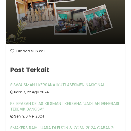
Dibaca 906 kali
Post Terkait
SISWA SMAN 1 KERSANA IKUTI ASESMEN NASIONAL
Kamis, 22 Agu 2024
PELEPASAN KELAS XII SMAN 1 KERSANA “JADILAH GENERASI
TERBAIK BANGSA”
Senin, 6 Mei 2024
SMAKERS RAIH JUARA DI FLS2N & O2SN 2024 CABANG