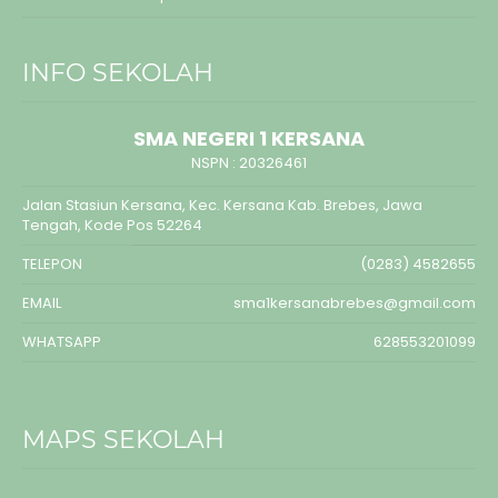
INFO SEKOLAH
SMA NEGERI 1 KERSANA
NSPN :
20326461
Jalan Stasiun Kersana, Kec. Kersana Kab. Brebes, Jawa
Tengah, Kode Pos 52264
TELEPON
(0283) 4582655
EMAIL
sma1kersanabrebes@gmail.com
WHATSAPP
628553201099
MAPS SEKOLAH