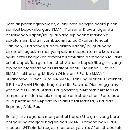
Setelah pembagian tugas, dilanjutkan dengan acara pisah
sambut bapak/ibu guru SMAN 1 Kersana. Diawali agenda
perpisahan bapak/ibu guru yang dipindah tugaskan di
sekolah lain. Dalam sambutannya, Ibu Oktafani Ianatul
Habibah, S.Pd sebagai perwakilan bapak/ibu guru yang
dipindah tugaskan menyampaikan ucapan terima kasih dan
syukur atas kebijakan tersebut. Kemudian pemberian tali asih
untuk bapak/ibu guru tersebut. Adapun bapak/ibu guru yang
dipindah tugaskan yaitu Oktafani Ianatul Habibah, S.Pd. ke
SMAN 1 Jatibarang, M. Rizka Oktavian, S.Pd. ke SMAN 1
Bulakamba, Turyati, S.Pd. ke SMAN 1 Tanjung, Mar’atus Solikhati,
S.Pd. ke SMAN 1 Banjarharjo, dan Rr. Rochma Dian Anggrainy
yang lolos PPPK di SMKN 1 Kaligondang. Selamat bertugas di
tempat baru dan selalu dilimpahkan keberkahan. Serta ada
pula pemberian kepada Ibu Sani Fazat Maritsa, S.Pd. dan
Supendi, A.Md.Pus.
Selanjutnya agenda menyambut bapak/ibu guru yang baru
bergabung menjadi bagian dari SMAN 1 Kersana baik PPPK
maupun GTT pindah tugas, diantaranya yaitu Aflah Ubaedilah,