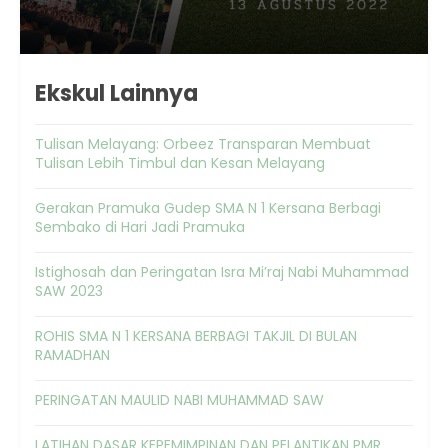
Ekskul Lainnya
Tulisan Melayang: Orbeez Transparan Membuat
Tulisan Lebih Timbul dan Kesan Melayang
Gerakan Pramuka Gudep SMA N 1 Kersana Berbagi
Sembako di Hari Jadi Pramuka
Istighosah dan Peringatan Isra Mi’raj Nabi Muhammad
SAW 2023
ROHIS SMA N 1 KERSANA BERBAGI TAKJIL DI BULAN
RAMADHAN
PERINGATAN MAULID NABI MUHAMMAD SAW
LATIHAN DASAR KEPEMIMPINAN DAN PELANTIKAN PMR