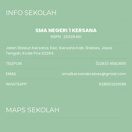
INFO SEKOLAH
SMA NEGERI 1 KERSANA
NSPN :
20326461
Jalan Stasiun Kersana, Kec. Kersana Kab. Brebes, Jawa
Tengah, Kode Pos 52264
TELEPON
(0283) 4582655
EMAIL
sma1kersanabrebes@gmail.com
WHATSAPP
628553201099
MAPS SEKOLAH