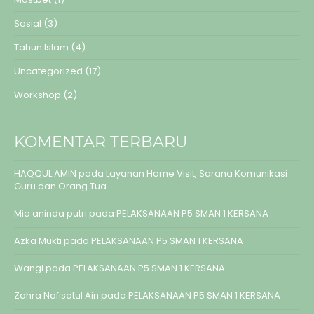
Sosial
(3)
Tahun Islam
(4)
Uncategorized
(17)
Workshop
(2)
KOMENTAR TERBARU
HAQQUL AMIN
pada
Layanan Home Visit, Sarana Komunikasi
Guru dan Orang Tua
Mia aninda putri
pada
PELAKSANAAN P5 SMAN 1 KERSANA
Azka Mukti
pada
PELAKSANAAN P5 SMAN 1 KERSANA
Wangi
pada
PELAKSANAAN P5 SMAN 1 KERSANA
Zahra Nafisatul Ain
pada
PELAKSANAAN P5 SMAN 1 KERSANA