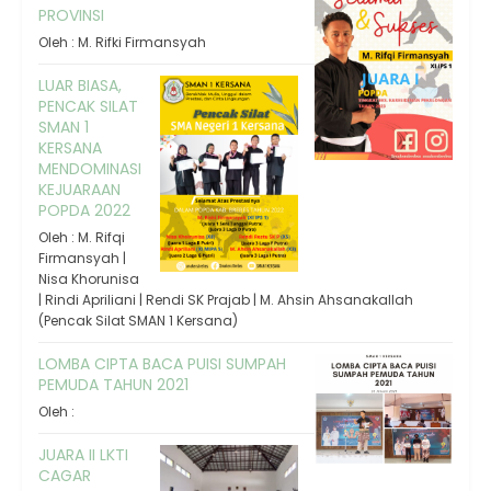
PROVINSI
Oleh : M. Rifki Firmansyah
LUAR BIASA,
PENCAK SILAT
SMAN 1
KERSANA
MENDOMINASI
KEJUARAAN
POPDA 2022
Oleh : M. Rifqi
Firmansyah |
Nisa Khorunisa
| Rindi Apriliani | Rendi SK Prajab | M. Ahsin Ahsanakallah
(Pencak Silat SMAN 1 Kersana)
LOMBA CIPTA BACA PUISI SUMPAH
PEMUDA TAHUN 2021
Oleh :
JUARA II LKTI
CAGAR