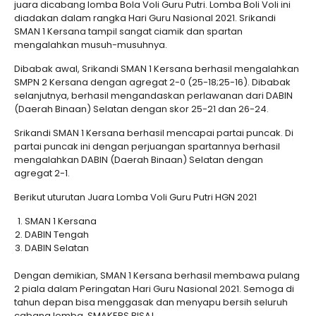
juara dicabang lomba Bola Voli Guru Putri. Lomba Boli Voli ini
diadakan dalam rangka Hari Guru Nasional 2021. Srikandi
SMAN 1 Kersana tampil sangat ciamik dan spartan
mengalahkan musuh-musuhnya.
Dibabak awal, Srikandi SMAN 1 Kersana berhasil mengalahkan
SMPN 2 Kersana dengan agregat 2-0 (25-18;25-16). Dibabak
selanjutnya, berhasil mengandaskan perlawanan dari DABIN
(Daerah Binaan) Selatan dengan skor 25-21 dan 26-24.
Srikandi SMAN 1 Kersana berhasil mencapai partai puncak. Di
partai puncak ini dengan perjuangan spartannya berhasil
mengalahkan DABIN (Daerah Binaan) Selatan dengan
agregat 2-1.
Berikut uturutan Juara Lomba Voli Guru Putri HGN 2021
SMAN 1 Kersana
DABIN Tengah
DABIN Selatan
Dengan demikian, SMAN 1 Kersana berhasil membawa pulang
2 piala dalam Peringatan Hari Guru Nasional 2021. Semoga di
tahun depan bisa menggasak dan menyapu bersih seluruh
cabang lomba. SMAKERS BISA!