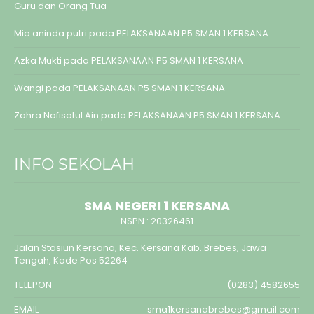
Guru dan Orang Tua
Mia aninda putri
pada
PELAKSANAAN P5 SMAN 1 KERSANA
Azka Mukti
pada
PELAKSANAAN P5 SMAN 1 KERSANA
Wangi
pada
PELAKSANAAN P5 SMAN 1 KERSANA
Zahra Nafisatul Ain
pada
PELAKSANAAN P5 SMAN 1 KERSANA
INFO SEKOLAH
SMA NEGERI 1 KERSANA
NSPN :
20326461
Jalan Stasiun Kersana, Kec. Kersana Kab. Brebes, Jawa
Tengah, Kode Pos 52264
TELEPON
(0283) 4582655
EMAIL
sma1kersanabrebes@gmail.com