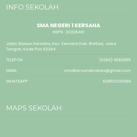
INFO SEKOLAH
SMA NEGERI 1 KERSANA
NSPN :
20326461
Jalan Stasiun Kersana, Kec. Kersana Kab. Brebes, Jawa
Tengah, Kode Pos 52264
TELEPON
(0283) 4582655
EMAIL
sma1kersanabrebes@gmail.com
WHATSAPP
628553201099
MAPS SEKOLAH