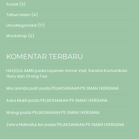
Sosial
(3)
Tahun Islam
(4)
Uncategorized
(17)
Workshop
(2)
KOMENTAR TERBARU
HAQQUL AMIN
pada
Layanan Home Visit, Sarana Komunikasi
Guru dan Orang Tua
Mia aninda putri
pada
PELAKSANAAN P5 SMAN 1 KERSANA
Azka Mukti
pada
PELAKSANAAN P5 SMAN 1 KERSANA
Wangi
pada
PELAKSANAAN P5 SMAN 1 KERSANA
Zahra Nafisatul Ain
pada
PELAKSANAAN P5 SMAN 1 KERSANA