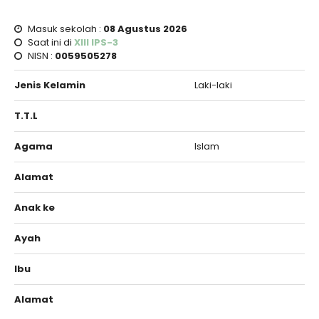
Masuk sekolah :
08 Agustus 2026
Saat ini di
XIII IPS-3
NISN :
0059505278
Jenis Kelamin
Laki-laki
T.T.L
Agama
Islam
Alamat
Anak ke
Ayah
Ibu
Alamat