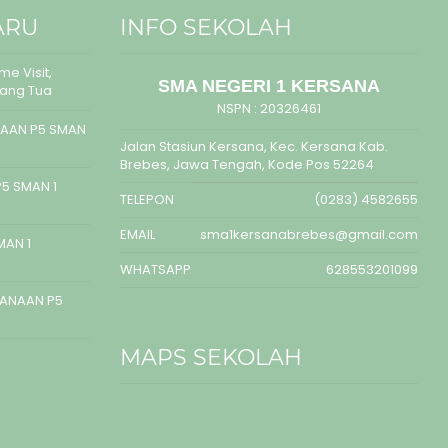
ARU
INFO SEKOLAH
e Visit,
SMA NEGERI 1 KERSANA
rang Tua
NSPN :
20326461
AAN P5 SMAN
Jalan Stasiun Kersana, Kec. Kersana Kab.
Brebes, Jawa Tengah, Kode Pos 52264
5 SMAN 1
TELEPON
(0283) 4582655
EMAIL
sma1kersanabrebes@gmail.com
MAN 1
WHATSAPP
628553201099
SANAAN P5
MAPS SEKOLAH