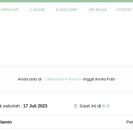
ESISWAAN
GALERI
KATEGORI
APLIKASI
CONTAC
Anda ada di :
Beranda
-
Siswa
-
Inggit Amila Putri
 sekolah :
Saat ini di
17 Juli 2023
X-4
Pe
elamin