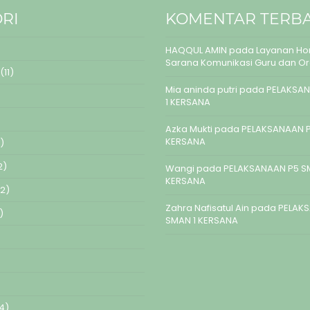
RI
KOMENTAR TERB
HAQQUL AMIN
pada
Layanan Hom
Sarana Komunikasi Guru dan O
(11)
Mia aninda putri
pada
PELAKSAN
1 KERSANA
Azka Mukti
pada
PELAKSANAAN P
KERSANA
)
2)
Wangi
pada
PELAKSANAAN P5 S
KERSANA
2)
Zahra Nafisatul Ain
pada
PELAK
)
SMAN 1 KERSANA
4)