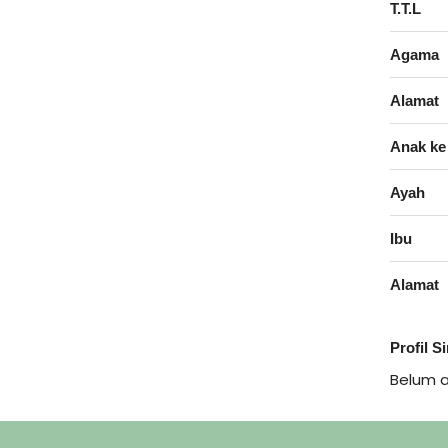
T.T.L
Agama
Alamat
Anak ke
Ayah
Ibu
Alamat
Profil S
Belum 