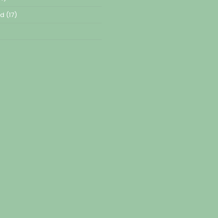
ed
(17)
)