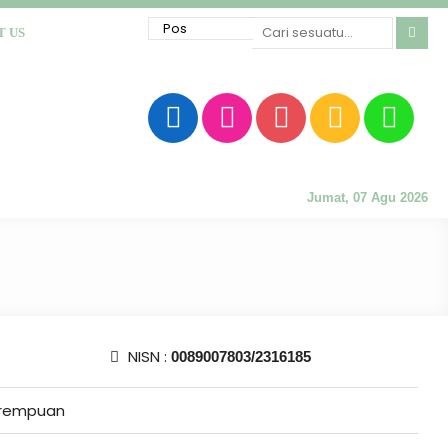
T US
Jumat, 07 Agu 2026
NISN :
0089007803/2316185
rempuan