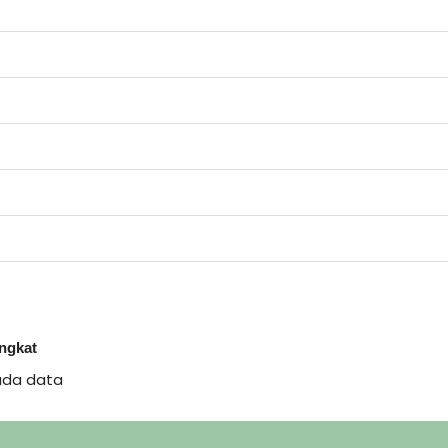
ingkat
ada data