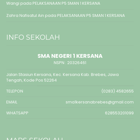
Wangi
pada
PELAKSANAAN P5 SMAN 1 KERSANA
Zahra Nafisatul Ain
pada
PELAKSANAAN P5 SMAN 1 KERSANA
INFO SEKOLAH
SMA NEGERI 1 KERSANA
NSPN :
20326461
Jalan Stasiun Kersana, Kec. Kersana Kab. Brebes, Jawa
Tengah, Kode Pos 52264
TELEPON
(0283) 4582655
EMAIL
sma1kersanabrebes@gmail.com
WHATSAPP
628553201099