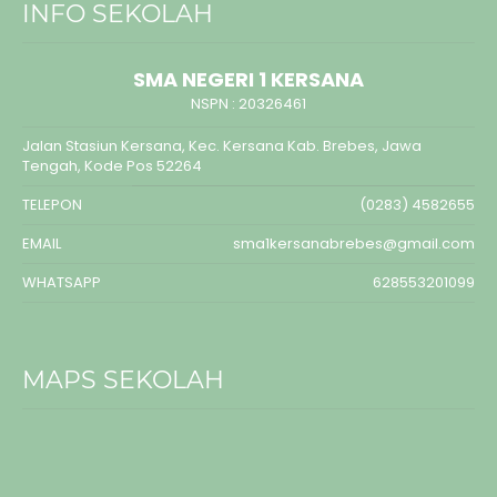
INFO SEKOLAH
SMA NEGERI 1 KERSANA
NSPN :
20326461
Jalan Stasiun Kersana, Kec. Kersana Kab. Brebes, Jawa
Tengah, Kode Pos 52264
TELEPON
(0283) 4582655
EMAIL
sma1kersanabrebes@gmail.com
WHATSAPP
628553201099
MAPS SEKOLAH