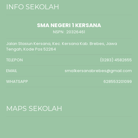
INFO SEKOLAH
SMA NEGERI 1 KERSANA
NSPN :
20326461
Jalan Stasiun Kersana, Kec. Kersana Kab. Brebes, Jawa
Tengah, Kode Pos 52264
TELEPON
(0283) 4582655
EMAIL
sma1kersanabrebes@gmail.com
WHATSAPP
628553201099
MAPS SEKOLAH