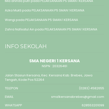
Mia aninda putri
pada
PELAKSANAAN P5 SMAN 1 KERSANA
Azka Mukti
pada
PELAKSANAAN P5 SMAN 1 KERSANA
Wangi
pada
PELAKSANAAN P5 SMAN 1 KERSANA
Zahra Nafisatul Ain
pada
PELAKSANAAN P5 SMAN 1 KERSANA
INFO SEKOLAH
SMA NEGERI 1 KERSANA
NSPN :
20326461
Jalan Stasiun Kersana, Kec. Kersana Kab. Brebes, Jawa
Tengah, Kode Pos 52264
TELEPON
(0283) 4582655
EMAIL
sma1kersanabrebes@gmail.com
WHATSAPP
628553201099