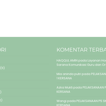
RI
KOMENTAR TERB
HAQQUL AMIN
pada
Layanan Hom
Sarana Komunikasi Guru dan O
(11)
Mia aninda putri
pada
PELAKSAN
1 KERSANA
Azka Mukti
pada
PELAKSANAAN P
KERSANA
)
2)
Wangi
pada
PELAKSANAAN P5 S
KERSANA