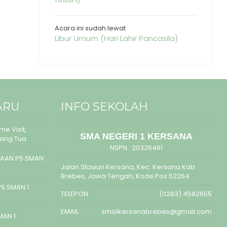
Acara ini sudah lewat
Libur Umum (Hari Lahir Pancasila)
ARU
INFO SEKOLAH
e Visit,
SMA NEGERI 1 KERSANA
rang Tua
NSPN :
20326461
AAN P5 SMAN
Jalan Stasiun Kersana, Kec. Kersana Kab.
Brebes, Jawa Tengah, Kode Pos 52264
5 SMAN 1
TELEPON
(0283) 4582655
EMAIL
sma1kersanabrebes@gmail.com
MAN 1