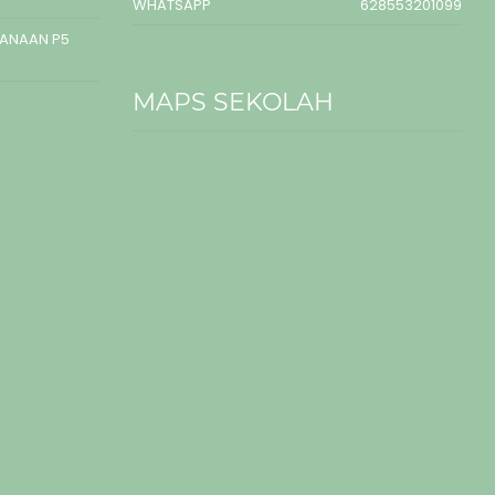
WHATSAPP
628553201099
SANAAN P5
MAPS SEKOLAH