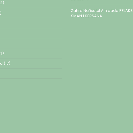
2)
Zahra Nafisatul Ain
pada
PELAK
)
SMAN 1 KERSANA
4)
ed
(17)
)