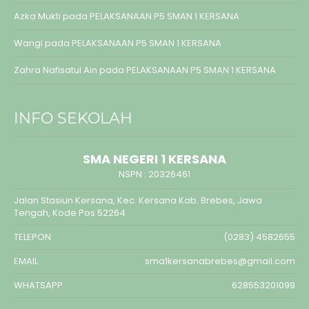
Azka Mukti
pada
PELAKSANAAN P5 SMAN 1 KERSANA
Wangi
pada
PELAKSANAAN P5 SMAN 1 KERSANA
Zahra Nafisatul Ain
pada
PELAKSANAAN P5 SMAN 1 KERSANA
INFO SEKOLAH
SMA NEGERI 1 KERSANA
NSPN :
20326461
Jalan Stasiun Kersana, Kec. Kersana Kab. Brebes, Jawa
Tengah, Kode Pos 52264
TELEPON
(0283) 4582655
EMAIL
sma1kersanabrebes@gmail.com
WHATSAPP
628553201099