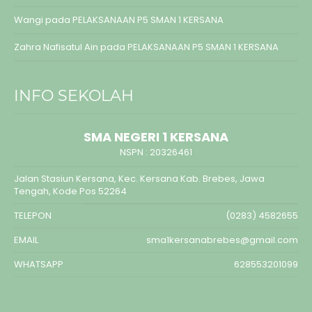
Wangi
pada
PELAKSANAAN P5 SMAN 1 KERSANA
Zahra Nafisatul Ain
pada
PELAKSANAAN P5 SMAN 1 KERSANA
INFO SEKOLAH
SMA NEGERI 1 KERSANA
NSPN :
20326461
Jalan Stasiun Kersana, Kec. Kersana Kab. Brebes, Jawa
Tengah, Kode Pos 52264
TELEPON
(0283) 4582655
EMAIL
sma1kersanabrebes@gmail.com
WHATSAPP
628553201099