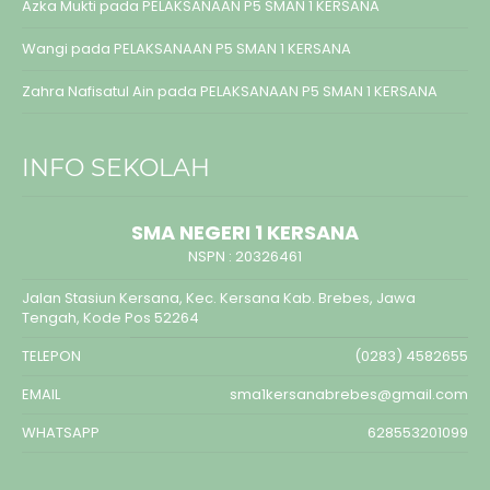
Azka Mukti
pada
PELAKSANAAN P5 SMAN 1 KERSANA
Wangi
pada
PELAKSANAAN P5 SMAN 1 KERSANA
Zahra Nafisatul Ain
pada
PELAKSANAAN P5 SMAN 1 KERSANA
INFO SEKOLAH
SMA NEGERI 1 KERSANA
NSPN :
20326461
Jalan Stasiun Kersana, Kec. Kersana Kab. Brebes, Jawa
Tengah, Kode Pos 52264
TELEPON
(0283) 4582655
EMAIL
sma1kersanabrebes@gmail.com
WHATSAPP
628553201099