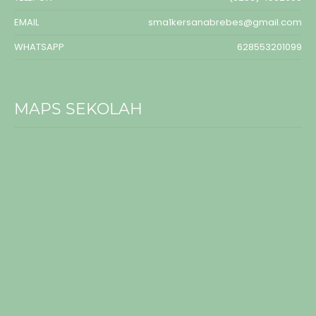
EMAIL
sma1kersanabrebes@gmail.com
WHATSAPP
628553201099
MAPS SEKOLAH