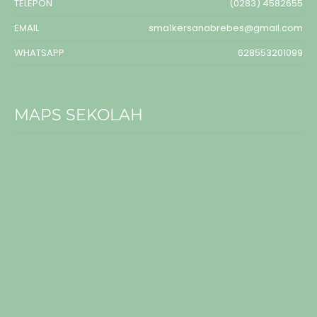
TELEPON
(0283) 4582655
EMAIL
sma1kersanabrebes@gmail.com
WHATSAPP
628553201099
MAPS SEKOLAH