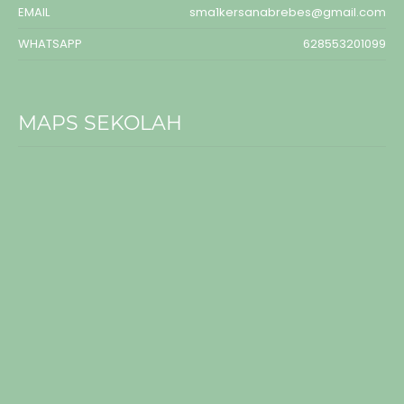
EMAIL
sma1kersanabrebes@gmail.com
WHATSAPP
628553201099
MAPS SEKOLAH