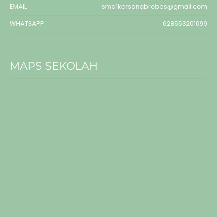
EMAIL
sma1kersanabrebes@gmail.com
WHATSAPP
628553201099
MAPS SEKOLAH