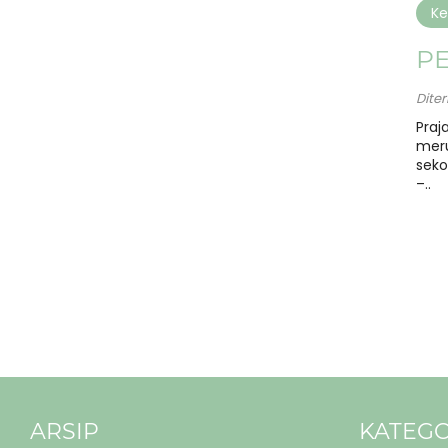
Ke
P
Dite
Praj
meru
seko
–..
ARSIP
KATEGO