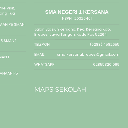
e Visit,
SMA NEGERI 1 KERSANA
rang Tua
NSPN :
20326461
AAN P5 SMAN
Jalan Stasiun Kersana, Kec. Kersana Kab.
Brebes, Jawa Tengah, Kode Pos 52264
5 SMAN 1
TELEPON
(0283) 4582655
EMAIL
sma1kersanabrebes@gmail.com
MAN 1
WHATSAPP
628553201099
SANAAN P5
MAPS SEKOLAH