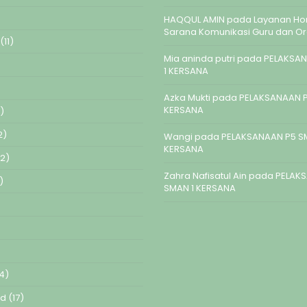
HAQQUL AMIN
pada
Layanan Hom
Sarana Komunikasi Guru dan O
(11)
Mia aninda putri
pada
PELAKSAN
1 KERSANA
Azka Mukti
pada
PELAKSANAAN P
KERSANA
)
2)
Wangi
pada
PELAKSANAAN P5 S
KERSANA
2)
Zahra Nafisatul Ain
pada
PELAK
)
SMAN 1 KERSANA
4)
ed
(17)