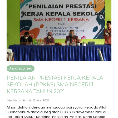
Uncategorized
PENILAIAN PRESTASI KERJA KEPALA
SEKOLAH (PPKKS) SMA NEGERI 1
KERSANA TAHUN 2021
Diterbitkan
: Kamis, 18 Nov 2021
Alhamdulillah, dengan mengucap puji syukur kepada Allah
Subhanahu Wata’ala, kegiatan PPKKS 16 November 2021 di
lab. Fisika SMAN 1 Kersana. Penilaian Prestasi Kerja Kepala