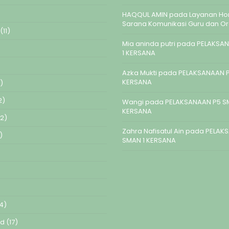
HAQQUL AMIN
pada
Layanan Hom
Sarana Komunikasi Guru dan O
(11)
Mia aninda putri
pada
PELAKSAN
1 KERSANA
Azka Mukti
pada
PELAKSANAAN P
KERSANA
)
2)
Wangi
pada
PELAKSANAAN P5 S
KERSANA
2)
Zahra Nafisatul Ain
pada
PELAK
)
SMAN 1 KERSANA
4)
ed
(17)