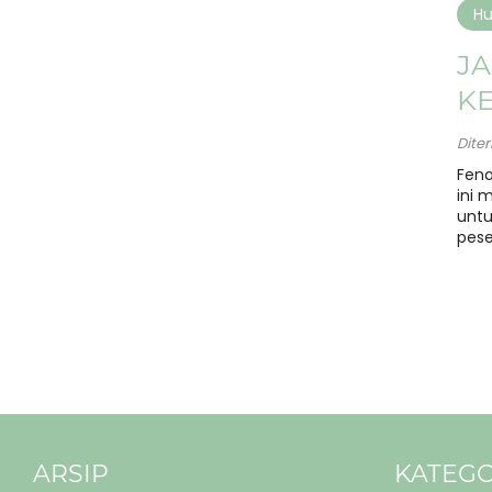
H
JA
K
Dite
Feno
ini 
untu
pese
ARSIP
KATEGO