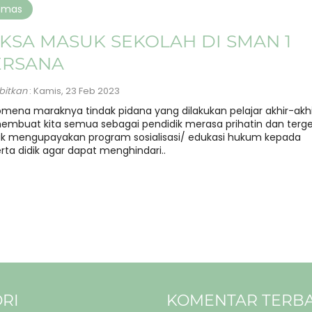
umas
KSA MASUK SEKOLAH DI SMAN 1
ERSANA
rbitkan
: Kamis, 23 Feb 2023
mena maraknya tindak pidana yang dilakukan pelajar akhir-akhi
membuat kita semua sebagai pendidik merasa prihatin dan terg
k mengupayakan program sosialisasi/ edukasi hukum kepada
rta didik agar dapat menghindari..
RI
KOMENTAR TERB