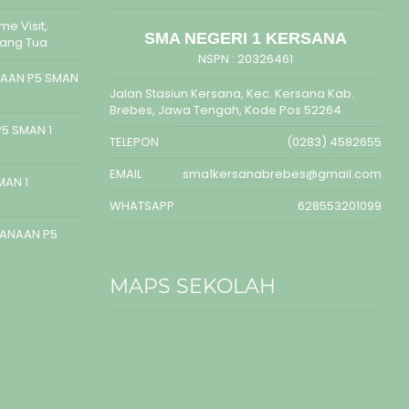
e Visit,
SMA NEGERI 1 KERSANA
rang Tua
NSPN :
20326461
AAN P5 SMAN
Jalan Stasiun Kersana, Kec. Kersana Kab.
Brebes, Jawa Tengah, Kode Pos 52264
5 SMAN 1
TELEPON
(0283) 4582655
EMAIL
sma1kersanabrebes@gmail.com
MAN 1
WHATSAPP
628553201099
SANAAN P5
MAPS SEKOLAH